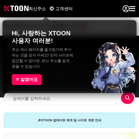
최신주소
고객센터
일반웹툰
BL&GL
성인웹툰
사진집
0
Hi, 사랑하는 XTOON
사용자 여러분!
🔥 최신 인기 웹툰
랜덤
주소 게시 페이지를 즐겨찾기에 추가
하는 것을 잊지 마세요! 만약 사이트에
접근할 수 없다면, 최신 주소를 쉽게
찾을 수 있습니다.
알겠어요
🎉XTOON 업데이트 재개 및 사이트 개편 안내