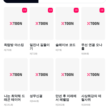
19
19
19
19
옥탑방 야스킹
일진녀 길들이
슬레이브 코드
무선 연결 오나
기
홀
제70화
제7화
제72화
제98화
나는 최약체 드
성무신결
만년 후 미래에
사상최강의 데
래곤 테이머
서 레벨업
릴사위
제944화
제151화
제302화
제306화