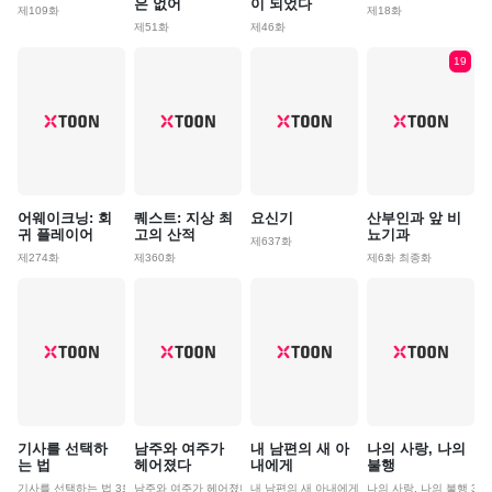
은 없어
이 되었다
제109화
제18화
제51화
제46화
19
어웨이크닝: 회
퀘스트: 지상 최
요신기
산부인과 앞 비
귀 플레이어
고의 산적
뇨기과
제637화
제274화
제360화
제6화 최종화
기사를 선택하
남주와 여주가
내 남편의 새 아
나의 사랑, 나의
는 법
헤어졌다
내에게
불행
기사를 선택하는 법 3화
남주와 여주가 헤어졌다 3화
내 남편의 새 아내에게 3화
나의 사랑, 나의 불행 3화