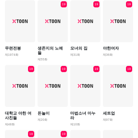
19
19
19
무련전봉
생존지의 노예
모녀의 집
야한여자
들
제1974화
제31화
제36화
제55화
19
19
19
19
대학교 야한 여
돈놀이
마법소녀 마누
세트업
사친들
라
제20화
제97화
제48화
제10화
19
19