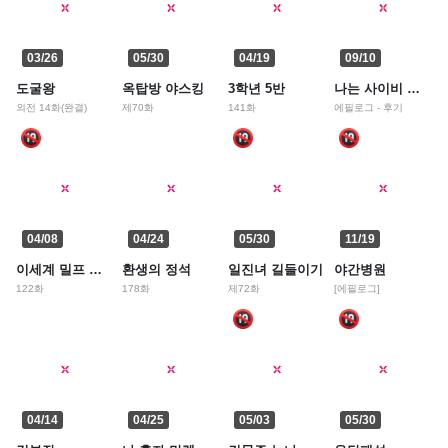
03/26
05/30
04/19
09/10
도굴왕
옥탑방 야스킹
3학년 5반
나는 사이비 교주다
외전 14화(완결)
제70화
141화
에필로그 - 후기
04/08
04/24
05/30
11/19
이세계 밀프 헌터
환생의 정석
일진녀 길들이기
야간병원
122화
178화
제72화
[에필로그]
04/14
04/25
05/03
05/30