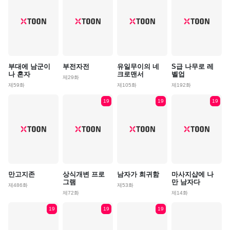
부대에 남군이
부전자전
유일무이의 네
S급 나무로 레
나 혼자
크로맨서
벨업
제29화
제59화
제105화
제192화
19
19
19
만고지존
상식개변 프로
남자가 희귀함
마사지샵에 나
그램
만 남자다
제486화
제53화
제72화
제14화
19
19
19