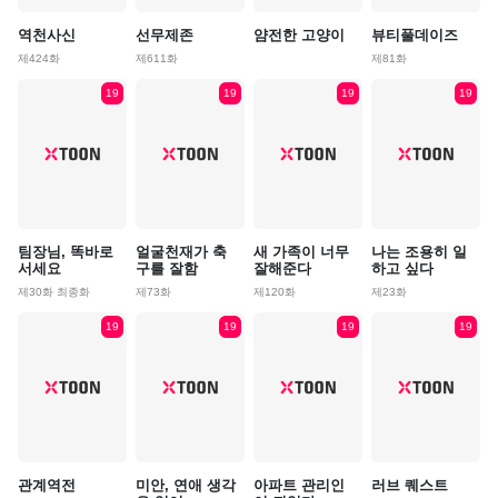
역천사신
선무제존
얌전한 고양이
뷰티풀데이즈
제424화
제611화
제81화
19
19
19
19
팀장님, 똑바로
얼굴천재가 축
새 가족이 너무
나는 조용히 일
서세요
구를 잘함
잘해준다
하고 싶다
제30화 최종화
제73화
제120화
제23화
19
19
19
19
관계역전
미안, 연애 생각
아파트 관리인
러브 퀘스트