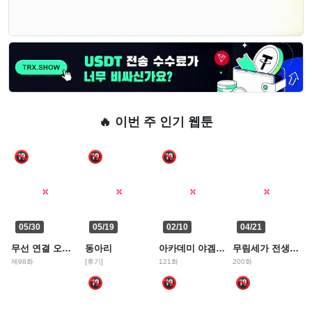
🔥 이번 주 인기 웹툰
05/30
05/19
02/10
04/21
무선 연결 오나홀
동아리
아카데미 야겜에 빙의했다.
무림세가 전생랭커
제98화
[후기]
121화
200화