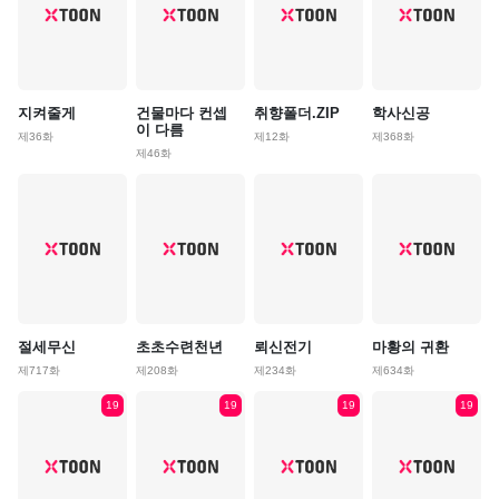
지켜줄게
건물마다 컨셉
취향폴더.ZIP
학사신공
이 다름
제36화
제12화
제368화
제46화
절세무신
초초수련천년
뢰신전기
마황의 귀환
제717화
제208화
제234화
제634화
19
19
19
19