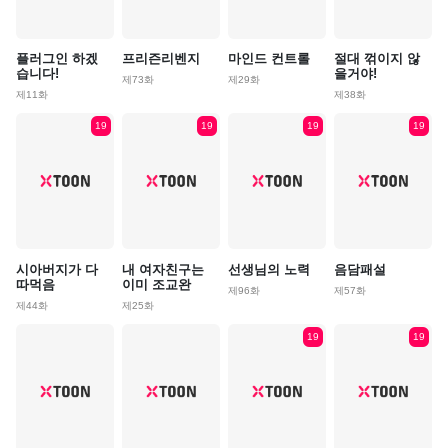
플러그인 하겠
프리즌리벤지
마인드 컨트롤
절대 꺾이지 않
습니다!
을거야!
제73화
제29화
제11화
제38화
19
19
19
19
시아버지가 다
내 여자친구는
선생님의 노력
음담패설
따먹음
이미 조교완
제96화
제57화
제44화
제25화
19
19