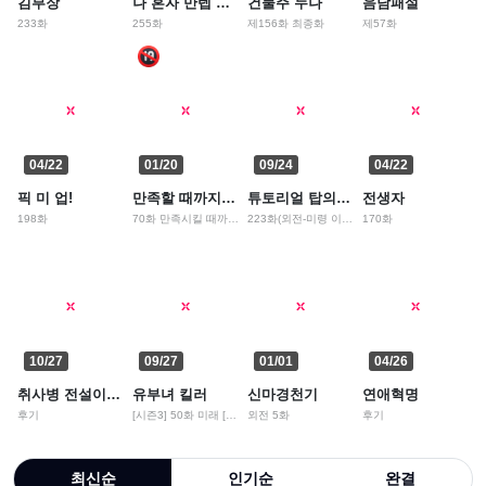
김부장
나 혼자 만렙 뉴비
건물주 누나
음담패설
233화
255화
제156화 최종화
제57화
04/22
01/20
09/24
04/22
픽 미 업!
만족할 때까지 레벨업
튜토리얼 탑의 고인물
전생자
198화
70화 만족시킬 때까지 레벨업
223화(외전-미령 이야기)
170화
10/27
09/27
01/01
04/26
취사병 전설이 되다
유부녀 킬러
신마경천기
연애혁명
후기
[시즌3] 50화 미래 [시즌3 마지막화]
외전 5화
후기
최신순
인기순
완결