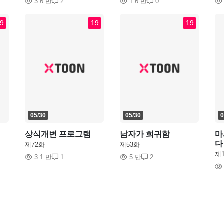
3.6 만
2
1.6 만
0
9
19
19
05/30
05/30
0
상식개변 프로그램
남자가 희귀함
마
다
제72화
제53화
제
3.1 만
1
5 만
2