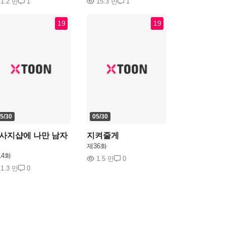
1.2 만
1
15.3 만
1
19
19
5/30
05/30
사지샵에 나만 남자
지켜줄게
제36화
14화
1.5 만
0
1.3 만
0