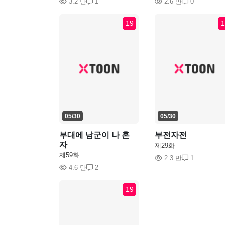
3.2 만
1
2.6 만
0
19
1
05/30
05/30
부대에 남군이 나 혼
부전자전
자
제29화
제59화
2.3 만
1
4.6 만
2
19