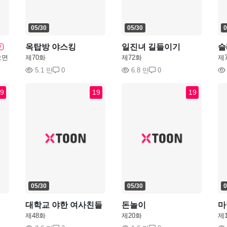
05/30
05/30
0
옥탑방 야스킹
일진녀 길들이기
슬
P
으면
제70화
제72화
제
5.1 만
0
6.8 만
0
9
19
19
05/30
05/30
0
대학교 야한 여사친들
돈놀이
마
제48화
제20화
제