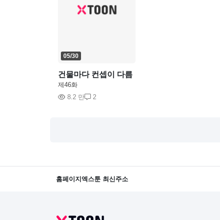
05/30
건물마다 컨셉이 다름
제46화
8.2 만
2
홈페이지
엑스툰 최신주소