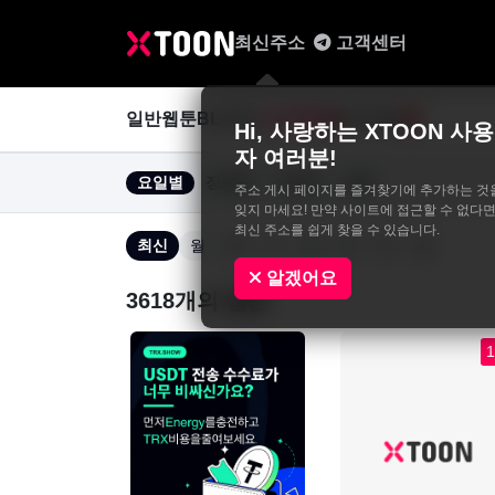
최신주소
고객센터
일반웹툰
BL&GL
성인웹툰
사진집
0
Hi, 사랑하는 XTOON 사용
자 여러분!
요일별
장르별
연재중
완결
주소 게시 페이지를 즐겨찾기에 추가하는 것
잊지 마세요! 만약 사이트에 접근할 수 없다면
최신 주소를 쉽게 찾을 수 있습니다.
최신
월
화
수
목
금
토
일
알겠어요
3618개의 웹툰
1