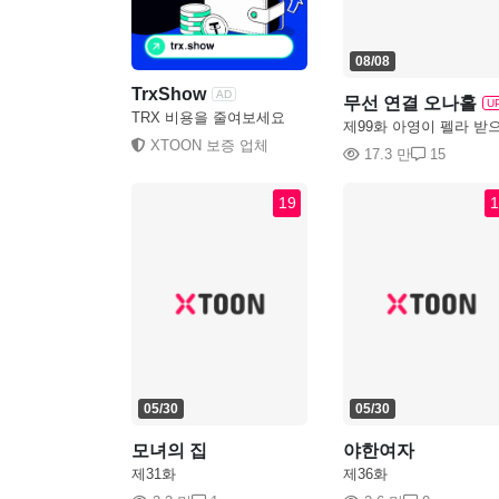
08/08
TrxShow
AD
무선 연결 오나홀
U
TRX 비용을 줄여보세요
제99화 아영이 펠라 받
서 혜윤이 보ㅈ 만지기!?
XTOON 보증 업체
17.3 만
15
19
1
05/30
05/30
모녀의 집
야한여자
제31화
제36화