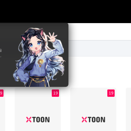
을
,
9
19
19