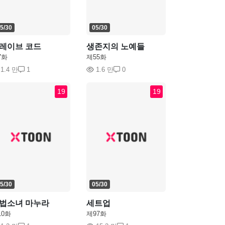
5/30
05/30
레이브 코드
생존지의 노예들
7화
제55화
1.4 만
1
1.6 만
0
19
19
5/30
05/30
법소녀 마누라
세트업
10화
제97화