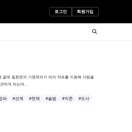
로그인
회원가입
고생 끝에 칠현문의 기명제자가 되어 약초를 이용해 사람을
 발견하게 되는데…
정파
#선계
#천재
#술법
#지존
#도사