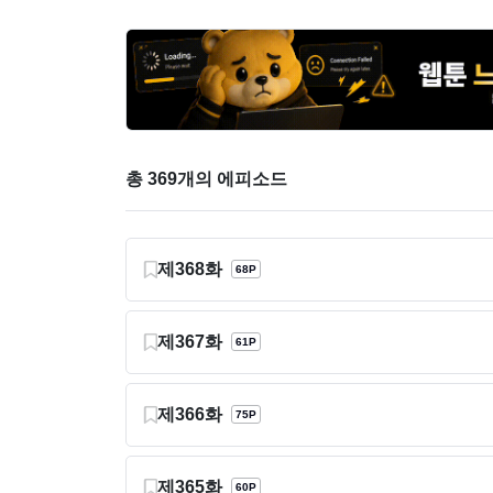
총 369개의 에피소드
제368화
68P
제367화
61P
제366화
75P
제365화
60P