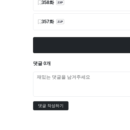
358화
23P
357화
21P
댓글 0개
댓글 작성하기