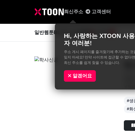
최신주소
고객센터
일반웹툰
BL&GL
성인웹툰
사진집
0
Hi, 사랑하는 XTOON 사용
자 여러분!
주소 게시 페이지를 즐겨찾기에 추가하는 것
잊지 마세요! 만약 사이트에 접근할 수 없다면
최신 주소를 쉽게 찾을 수 있습니다.
학
HeHe
알겠어요
평범한
구하는
#생
#화