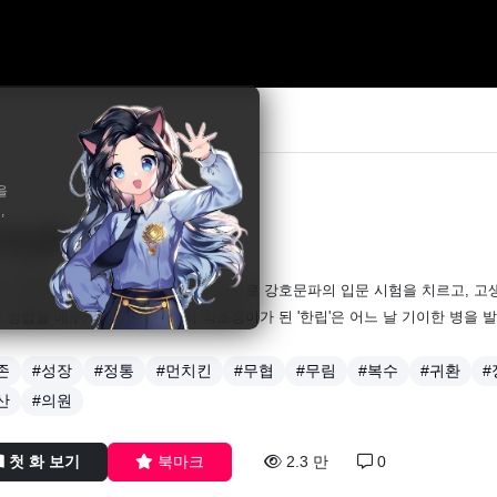
을
,
사신공
, 단고월
 시골에서 자란 '한립'은 숙부의 도움으로 강호문파의 입문 시험을 치르고, 
 방법을 배우게 된다. 맹추에서 약초쟁이가 된 '한립'은 어느 날 기이한 병을
존
#성장
#정통
#먼치킨
#무협
#무림
#복수
#귀환
#
산
#의원
첫 화 보기
북마크
2.3 만
0