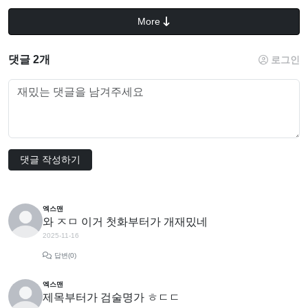
More
댓글 2개
로그인
댓글 작성하기
엑스맨
와 ㅈㅁ 이거 첫화부터가 개재밌네
2025-11-16
답변(0)
엑스맨
제목부터가 검술명가 ㅎㄷㄷ