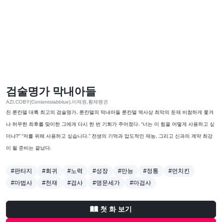
검술명가 막내아들
AZI,COBY(Contentslabblue),이제원,황제펭귄
진 룬칸델 대륙 최고의 검술명가, 룬칸델의 막내아들 룬칸델 역사상 최악의 둔재 비참하게 쫓겨
나 허무한 최후를 맞이한 그에게 다시 한 번 기회가 주어졌다. “너는 이 힘을 어떻게 사용하고 싶
더냐?” “저를 위해 사용하고 싶습니다.” 전생의 기억과 압도적인 재능, 그리고 신과의 계약 최강
이 될 준비는 끝났다.
#판타지
#회귀
#노력
#성장
#만능
#정통
#먼치킨
#마법사
#천재
#검사
#명문세가
#마검사
첫 화 보기