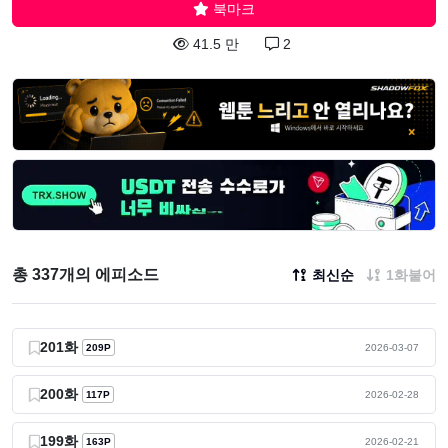
북마크
41.5 만
2
총 337개의 에피소드
최신순
1화붙어
201화
209P
2026-03-07
200화
117P
2026-02-28
199화
163P
2026-02-21