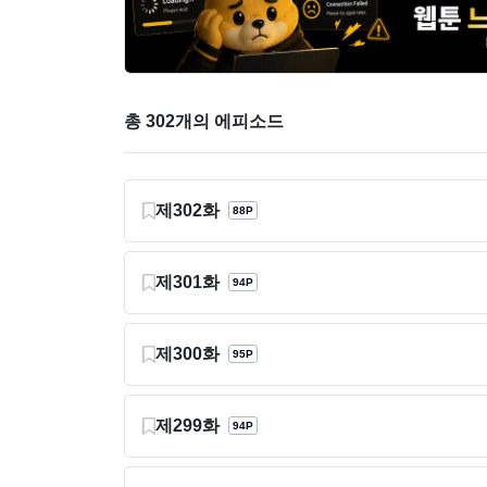
총 302개의 에피소드
제302화
88P
제301화
94P
제300화
95P
제299화
94P