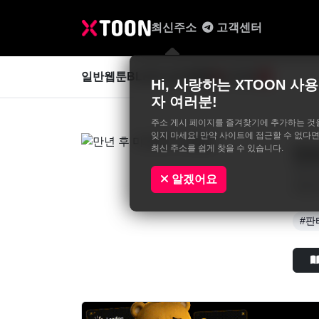
최신주소
고객센터
일반웹툰
BL&GL
성인웹툰
사진집
0
Hi, 사랑하는 XTOON 사용
자 여러분!
주소 게시 페이지를 즐겨찾기에 추가하는 것
잊지 마세요! 만약 사이트에 접근할 수 없다면
최신 주소를 쉽게 찾을 수 있습니다.
만
faloo,
알겠어요
눈을 
#판