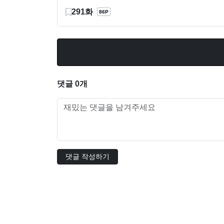
291화
86P
댓글 0개
댓글 작성하기