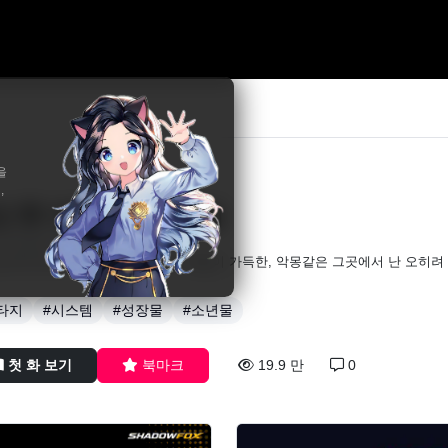
을
,
년 후 미래에서 레벨업
Changpan Warrior
감으면 만년 후 세계에 도착한다. 죽음이 가득한, 악몽같은 그곳에서 난 오히려
타지
#시스템
#성장물
#소년물
첫 화 보기
북마크
19.9 만
0