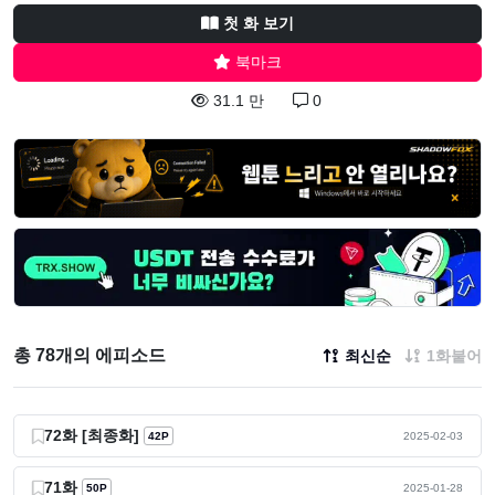
첫 화 보기
북마크
31.1 만
0
총 78개의 에피소드
최신순
1화붙어
72화 [최종화]
42P
2025-02-03
71화
50P
2025-01-28