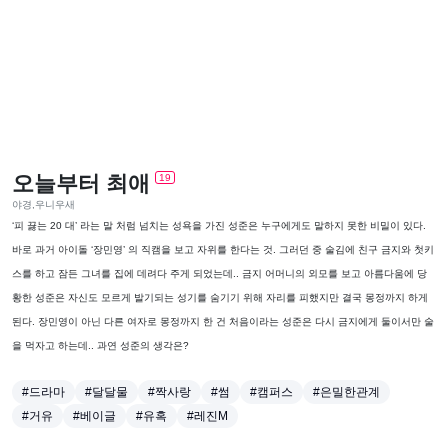
오늘부터 최애
19
야경,우니우새
‘피 끓는 20 대’ 라는 말 처럼 넘치는 성욕을 가진 성준은 누구에게도 말하지 못한 비밀이 있다.
바로 과거 아이돌 ‘장민영’ 의 직캠을 보고 자위를 한다는 것. 그러던 중 술김에 친구 금지와 첫키
스를 하고 잠든 그녀를 집에 데려다 주게 되었는데.. 금지 어머니의 외모를 보고 아름다움에 당
황한 성준은 자신도 모르게 발기되는 성기를 숨기기 위해 자리를 피했지만 결국 몽정까지 하게
된다. 장민영이 아닌 다른 여자로 몽정까지 한 건 처음이라는 성준은 다시 금지에게 둘이서만 술
을 먹자고 하는데.. 과연 성준의 생각은?
#드라마
#달달물
#짝사랑
#썸
#캠퍼스
#은밀한관계
#거유
#베이글
#유혹
#레진M