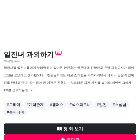
일진녀 과외하기
19
최태영,over.J
학창시절 일진녀들에게 부려먹히며 살아온 한진후는 명문대에 진학하고 유명 과외교사가 되어
고생은 끝났다고 생각했으나… 천만뜻밖에도 새로 소개받은 과외자리에서 과거의 일진녀 임예
진을 만나고 만다! 삼수생이 된 예진은 진후의 수치스러운 과거 사진을 빌미로 이번엔 그에게
XX를 요구하는데...?!
#드라마
#계약관계
#캠퍼스
#섹스파트너
#일진
#소심남
#츤데레녀
첫 화 보기
북마크