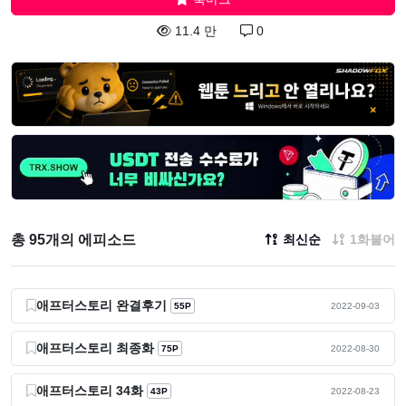
11.4 만
0
총 95개의 에피소드
최신순
1화붙어
애프터스토리 완결후기
55P
2022-09-03
애프터스토리 최종화
75P
2022-08-30
애프터스토리 34화
43P
2022-08-23