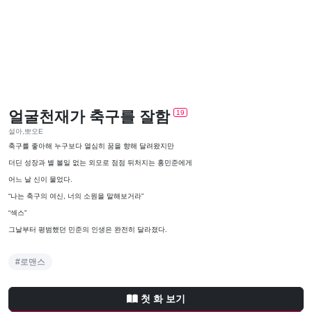
얼굴천재가 축구를 잘함
19
설아,뽀오E
축구를 좋아해 누구보다 열심히 꿈을 향해 달려왔지만
더딘 성장과 별 볼일 없는 외모로 점점 뒤처지는 홍민준에게
어느 날 신이 물었다.
“나는 축구의 여신, 너의 소원을 말해보거라”
“섹스”
그날부터 평범했던 민준의 인생은 완전히 달라졌다.
#로맨스
첫 화 보기