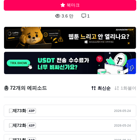
북마크
3.6 만
1
총 72개의 에피소드
최신순
1화붙어
제73화
43P
2026-05-24
제72화
42P
2026-05-24