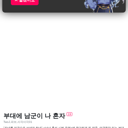
알겠어요
부대에 남군이 나 혼자
19
TwoJ,파브,사각사각31
"자네를 여군으로 보낼까 하네" <남녀 혼성 시범 운영>에 참가하게 된 재준. 여군들만 있는 부대