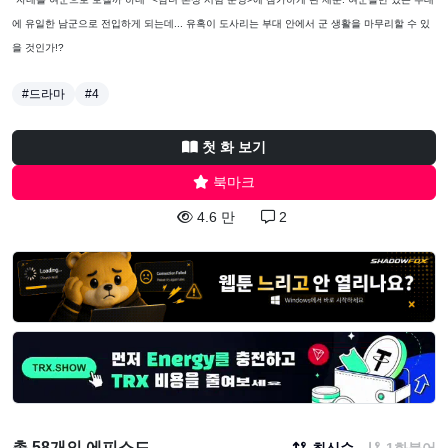
에 유일한 남군으로 전입하게 되는데... 유혹이 도사리는 부대 안에서 군 생활을 마무리할 수 있
을 것인가!?
#드라마
#4
첫 화 보기
북마크
4.6 만
2
총 58개의 에피소드
최신순
1화붙어