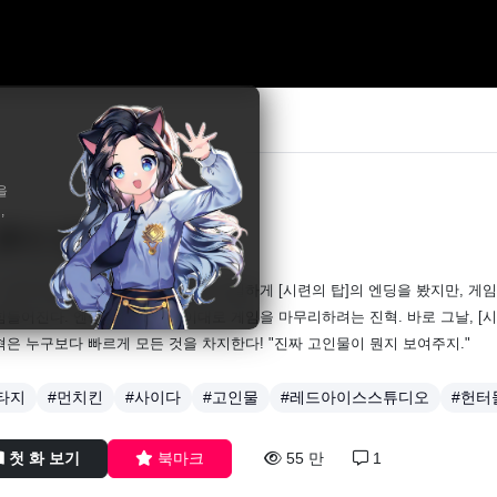
을
,
 혼자 만렙 뉴비
.Z,스윙뱃,메슬로우
너튜버로 활동 중인 주인공 진혁은 유일하게 [시련의 탑]의 엔딩을 봤지만, 게
힘들어진다. 엔딩을 보았기에 이대로 게임을 마무리하려는 진혁. 바로 그날, [시
혁은 누구보다 빠르게 모든 것을 차지한다! "진짜 고인물이 뭔지 보여주지."
타지
#먼치킨
#사이다
#고인물
#레드아이스스튜디오
#헌터
첫 화 보기
북마크
55 만
1