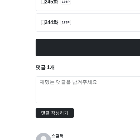
245화
195P
244화
179P
댓글 1개
댓글 작성하기
스릴러