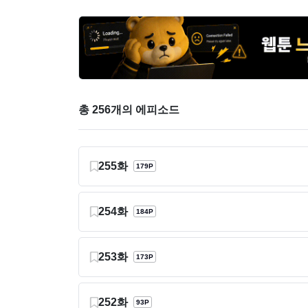
총 256개의 에피소드
255화
179P
254화
184P
253화
173P
252화
93P