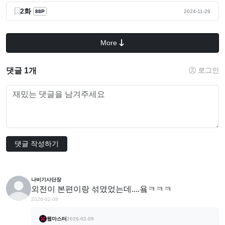
2화
88P
2024-11-29
More
댓글 1개
로그인
댓글 작성하기
나비기사단장
외전이 본편이랑 섞였었는데....욬ㅋㅋㅋ
2026-02-08
웹마스터
2026-02-09