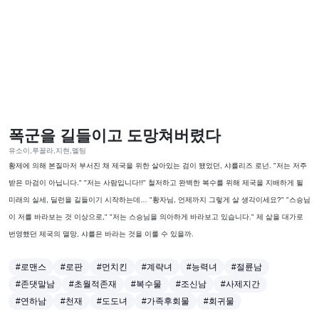
폭군을 길들이고 도망쳐버렸다
유소이,루꼴라,지현,멜팅
황제에 의해 본질마저 부서진 채 제국을 위한 살아있는 검이 됐었던, 샤를리즈 로넌. "저는 저주
받은 마검이 아닙니다." "저는 사람입니다!!" 철저하고 완벽한 복수를 위해 제국을 지배하게 될
미래의 실세, 딜런을 길들이기 시작하는데… "황자님, 언제까지 그렇게 살 생각이세요?" "스승님
이 저를 바라보는 것 이상으로," "저는 스승님을 의아하게 바라보고 있습니다." 제 삶을 대가로
번영했던 제국의 멸망, 샤를은 바라는 것을 이룰 수 있을까.
#로맨스
#로판
#먼치킨
#계략녀
#능력녀
#절륜남
#존댓말남
#초월적존재
#복수물
#조신남
#사제지간
#연하남
#천재
#도도녀
#가족후회물
#회귀물