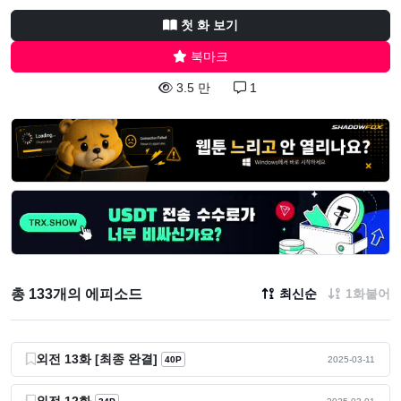
첫 화 보기
북마크
3.5 만
1
총 133개의 에피소드
최신순
1화붙어
외전 13화 [최종 완결]
40P
2025-03-11
외전 12화