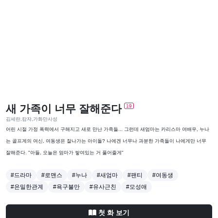
새 가족이 너무 잘해준다
19
김세란,캄쟈,가화만사성
어린 시절 가정 폭력에서 구해지고 새로 만난 가족들... 그런데 새엄마는 카리스마 여배우, 누나
는 골프계의 여신, 여동생은 잘나가는 아이돌? 나에겐 너무나 과분한 가족들이 나에게만 너무
잘해준다. "아들, 오늘은 엄마가 쌓여있는 거 풀어줄게"
#드라마
#로맨스
#누나
#새엄마
#팬티
#여동생
#은밀한관계
#욕구불만
#유사근친
#모성애
첫 화 보기