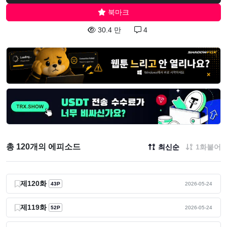
북마크
30.4 만
4
총 120개의 에피소드
최신순
1화붙어
제120화
43P
2026-05-24
제119화
52P
2026-05-24