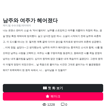
남주와 여주가 헤어졌다
제이,팀 슈슈크림,데이데이
나는 로맨스 판타지 소설 속 ‘악녀 벨리타’. 남주를 스토킹하고 여주를 괴롭히다 처참히 죽는, 끔
살 엔딩 확정 캐릭터에 빙의했다. 살고 싶다면 답은 하나. 소설이 시작되기 전에 남주와 파혼하
고, 이 도시를 떠나는 것. 철저한 계획 끝에 다이아 광산을 위자료로 받아내며 파혼에 성공했다.
…이제 정말, 살았다—고 생각했는데. 남주와 여주가 헤어졌다는 충격적인 소식과 함께, 나를 혐
오하던 남주는 사랑을 고백하고, 여주는 나를 구원자처럼 동경하고, 원래라면 나를 죽일 운명의
남자는 내게 플러팅을 날린다. 심지어 원작에 없던 인물은 내게 목숨까지 걸겠단다. 그런데 원작
이 이렇게 엉망이 되었으면서… 날 죽음으로 몰아가는 사건만 그대로 굴러가는 이 불공평함은
뭐지? 뒤죽박죽이 된 원작 속에서, 나… 살아남을 수 있을까?
첫 화 보기
북마크
1228
0