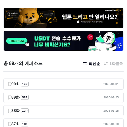
총 89개의 에피소드
최신순
1화붙어
90화
12P
2026-01-31
89화
59P
2026-01-25
88화
10P
2026-01-18
87화
11P
2026-01-10