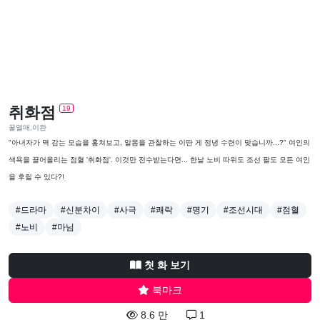
취화점
19
꿀열매,이완
"아녀자가 멱 감는 모습을 훔쳐보고, 알몸을 관찰하는 이딴 게 정녕 수련이 맞습니까...?" 여인의
색욕을 끌어올리는 점혈 '취화점'. 이것만 전수받는다면... 한낱 노비 따위도 조선 팔도 모든 여인
을 후릴 수 있다?!
#드라마
#신분차이
#사극
#쾌락
#명기
#조선시대
#점혈
#노비
#마님
첫 화 보기
북마크
8.6 만
1