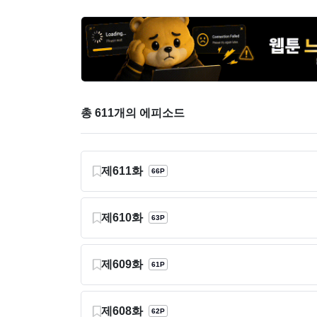
총 611개의 에피소드
제611화
66P
제610화
63P
제609화
61P
제608화
62P