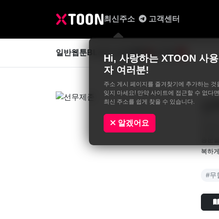
최신주소
고객센터
일반웹툰
BL&GL
성인웹툰
사진집
0
Hi, 사랑하는 XTOON 사용
자 여러분!
주소 게시 페이지를 즐겨찾기에 추가하는 것
잊지 마세요! 만약 사이트에 접근할 수 없다면
최신 주소를 쉽게 찾을 수 있습니다.
선
침류,
알겠어요
정양종
종문을
복하게
#무