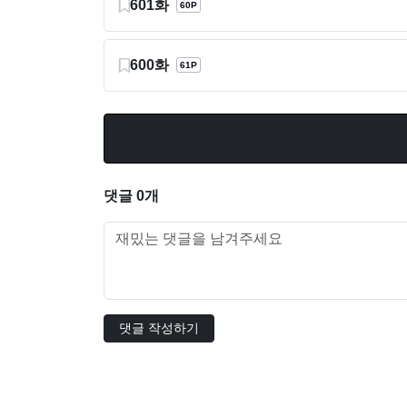
601화
60P
600화
61P
댓글 0개
댓글 작성하기