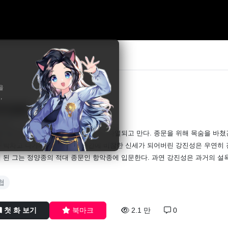
을
,
무제존
 침류
 외문 제자 강진성은 임무 중 단전이 파열되고 만다. 종문을 위해 목숨을 바쳤
 박차고 나가게 되는데... 한순간에 비참한 신세가 되어버린 강진성은 우연히 진
 된 그는 정양종의 적대 종문인 항악종에 입문한다. 과연 강진성은 과거의 설욕
협
첫 화 보기
북마크
2.1 만
0