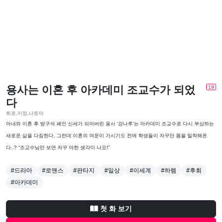
용사는 이혼 후 아카데미 조교수가 되었
19
다
회로,키정,나토야
아내와 이혼 후 방구석 폐인 신세가 되어버린 용사 ‘강나루’는 아카데미 조교수로 다시 부상하는
새로운 삶을 다짐한다. 그런데 이혼의 여운이 가시기도 전에 학생들이 자꾸만 몸을 밀착해온
다..? “조교수님만 보면 자꾸 야한 생각이 나요!”
#드라마
#로맨스
#판타지
#일상
#이세계
#하렘
#후회
#아카데미
첫 화 보기