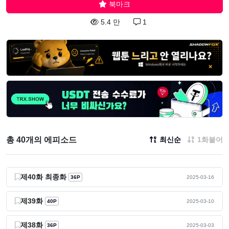
북마크
5.4 만
1
총 40개의 에피소드
최신순
1화붙어
제40화 최종화
36P
2025-03-16
제39화
40P
2025-03-10
제38화
36P
2025-03-03