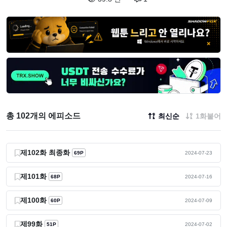
총 102개의 에피소드
최신순
1화붙어
제102화 최종화
69P
2024-07-23
제101화
68P
2024-07-16
제100화
60P
2024-07-09
제99화
51P
2024-07-02