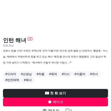
인턴 해녀
19
정청,청냥
코로나 창궐 시대! 의료인 부족난에 '인어 마을'이란 곳으로 강제 발령 난 인턴의사 '황광호'. 어느
날, 해변에서 무방비하게 옷을 벗고 있는 해녀 ‘혜연’을 만나게 되면서 평범했던 그의 일상이 떡
정 가득 넘치기 시작한다. "해녀복이 저렇게 섹시한 거였나…?"
#드라마
#선생님
#하렘
#육덕
#미시
#아줌마
#처녀
#반전매력
#해녀
첫 화 보기
북마크
39.8 만
1