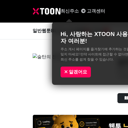
최신주소
고객센터
일반웹툰
BL&GL
성인웹툰
사진집
0
Hi, 사랑하는 XTOON 사용
자 여러분!
주소 게시 페이지를 즐겨찾기에 추가하는 것
잊지 마세요! 만약 사이트에 접근할 수 없다면
최신 주소를 쉽게 찾을 수 있습니다.
술
술탄이
알겠어요
다 했