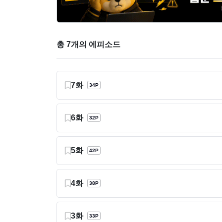
총 7개의 에피소드
7화
34P
6화
32P
5화
42P
4화
38P
3화
33P