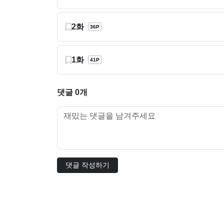
2화
36P
1화
41P
댓글 0개
댓글 작성하기