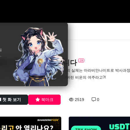
을
,
탄의 전리품이 되었습니다
19
 정복한 소국의 공주, 라야 파미라. 그녀의 실체는 아라비안나이트로 박사과정
더니… 젠장, 빙의 사흘 만에 포로가 되어버린 비운의 여주라고?!
첫 화 보기
북마크
2519
0