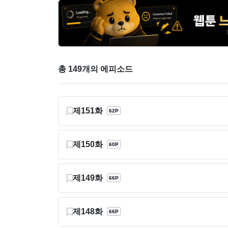
총 149개의 에피소드
제151화
62P
제150화
60P
제149화
66P
제148화
66P