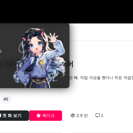
을
,
는 최약체 드래곤 테이머
화, 초격문화, 쌍검귀혼/비로
이 최강자인 세상에 들어와 살게 된 지 3년 째. 직업 각성을 했더니 히든 직업
세상은 아직 모른다. 이딴 게 왜, 전설인지.
#5
첫 화 보기
북마크
2.9 만
1