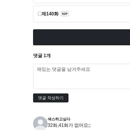
제140화
82P
댓글 1개
댓글 작성하기
색스하고싶다
32화,41화가 없어요;;