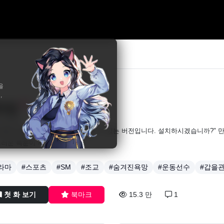
을
,
트업
19
,김제타
 팀을 운영하여 선수들을 훈련시킬 수 있는 버전입니다. 설치하시겠습니까?" 
러운 특훈이 시작된다!
라마
#스포츠
#SM
#조교
#숨겨진욕망
#운동선수
#갑을
첫 화 보기
북마크
15.3 만
1