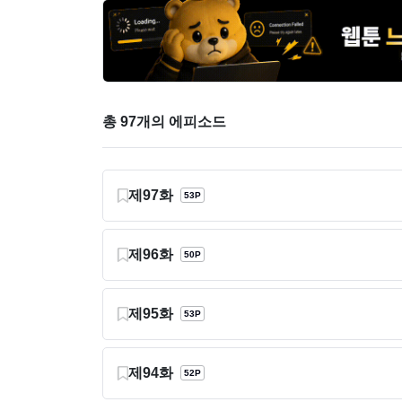
총 97개의 에피소드
제97화
53P
제96화
50P
제95화
53P
제94화
52P