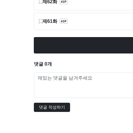
제62화
41P
제61화
41P
댓글 0개
댓글 작성하기