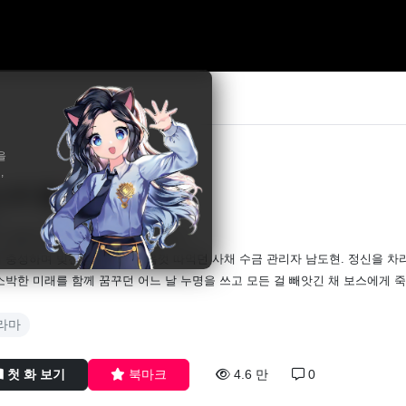
을
,
스의 딸
19
만
는 몸뚱이뿐인데, 제대로 확인해야지”
 충성하며 빚진 여자들을 마음껏 따먹던 사채 수금 관리자 남도현. 정신을 차
소박한 미래를 함께 꿈꾸던 어느 날 누명을 쓰고 모든 걸 빼앗긴 채 보스에게 
라마
첫 화 보기
북마크
4.6 만
0