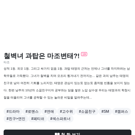
철벽녀 과탑은 마조변태?!
19
타조
성적 1등. 외모 1등. 그리고 싸가지 없음 1등. 과탑 태영의 근처는 언제나 그녀를 차지하려는 남
학우들로 가득했다. 그녀가 철벽을 치며 모조리 튕겨내기 전까지는... 같은 과의 남주는 태영의
친구로 남아 여전히 기회를 노리지만, 태영은 관심이 있는듯 없는듯 좀처럼 빈틈을 보이지 않는
다. 한편 남주의 10년차 소꿉친구이자 공부와는 담을 쌓은 노답 삼수생 우리는 태영과의 학창시
절을 떠올리며 그녀를 공략할 수 있는 놀라운 비밀을 알려주는데...
#드라마
#로맨스
#연애
#고수위
#소꿉친구
#SM
#캠퍼스
#친구>연인
#페티쉬
#섹스파트너
첫 화 보기