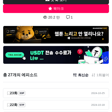
북마크
20.2 만
1
총 27개의 에피소드
최신순
1화붙어
23화
33P
2024-10-25
22화
57P
2024-10-18