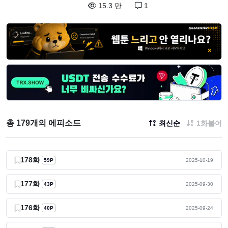
15.3 만
1
총 179개의 에피소드
최신순
1화붙어
178화
59P
2025-10-19
177화
43P
2025-09-30
176화
40P
2025-09-24