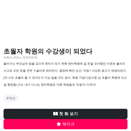
초월자 학원의 수강생이 되었다
어쩌다,뀨잔느,두파치타파
돌아가신 부모님의 빚을 갚으며 헌터가 되기 위해 헌터학원에 갈 돈을 모아왔던 서준은 불의의
사고로 모은 돈을 전부 수술비로 써버린다. 절망에 빠진 순간, 띠링-! 이상한 광고가 재생되었다.
[야 너도 초월자 될 수 있어!] 더 이상 잃을 것도 없다, 회원 가입!! [김서준 님 초월자 학원에 오신
걸 환영합니다]. 내가 다니는 헌터학원은 다른 학원들과 '차원'이 다르다!
#액션
첫 화 보기
북마크