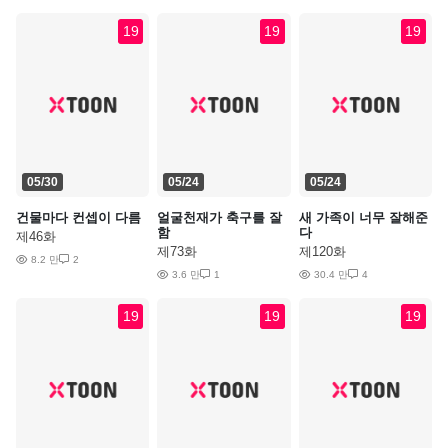
19
19
19
05/30
05/24
05/24
건물마다 컨셉이 다름
얼굴천재가 축구를 잘
새 가족이 너무 잘해준
함
다
제46화
제73화
제120화
8.2 만
2
3.6 만
1
30.4 만
4
19
19
19