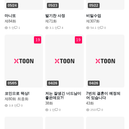
05/24
05/23
05/22
마니또
발기찬 사정
비밀수업
제84화
제71화
제307화
5 만
1
3.1 만
4
54.1 만
0
19
19
05/05
04/26
04/26
코인으로 떡상!
저는 잘생긴 너드남이
7번의 결혼이 예정되
좋은데요?!
어 있습니다
제80화 최종화
38화
43화
3.8 만
0
1 만
0
2537
0