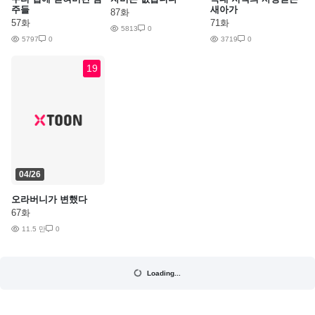
주들
새아가
87화
57화
71화
5813
0
5797
0
3719
0
19
04/26
오라버니가 변했다
67화
11.5 만
0
Loading...