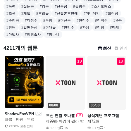
#폭력
#실눈공
#강공
#난폭공
#굴림수
#소시오패스
#조폭
#재벌
#후회물
#선결혼후연애
#머니게임
#집착공
#순정공
#다정수
#우정
#헌신공
#단정수
#적극수
#순애
#연애
#일편단심
#현대물
#잔망수
#환생
#정령
#마계
#마법사
#정령술사
#망나니
4211개의 웹툰
최신
인기
19
19
08/08
05/30
ShadowFoxVPN
AD
무선 연결 오나홀
상식개변 프로그램
UP
빠름 · 안전 · 무료
제99화 아영이 펠라 받
제72화
으면서 혜윤이 보ㅈ 만
XTOON 보증 업체
17.3 만
15
3.1 만
1
지기!?