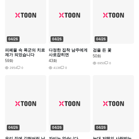
04/26
04/26
04/26
피폐물 속 폭군의 치료
다정한 집착 남주에게
검을 든 꽃
제가 되었습니다
사로잡히면
50화
59화
43화
6950
0
2954
0
4136
0
04/26
04/26
04/26
우리 집에 갇혀버린 남
자비는 없습니다
늑대 저택의 사랑받는