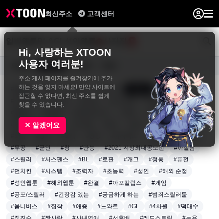
최신주소
고객센터
일반웹툰
BL&GL
성인웹툰
사진집
0
Hi, 사랑하는 XTOON
사용자 여러분!
요일별
장르별
연재중
완결
주소 게시 페이지를 즐겨찾기에 추가
하는 것을 잊지 마세요! 만약 사이트에
#동양풍
#액션
#판타지
#드라마
#로맨스
#재회물
접근할 수 없다면, 최신 주소를 쉽게
#인외존재
#다정남
#순정남
#짝사랑남
#엉뚱발랄녀
찾을 수 있습니다.
#털털녀
#달달물
#로맨틱코미디
#학원
#트라우마
#계약관계
#일상
#아이돌
#배우
#감성
#전쟁
#생존
알겠어요
#회귀
#영지
#노력
#성장
#아티팩트
#용병
#왕족/귀족
#무공
#군인
#창
#만능
#2021 지상최대공모전
#까칠남
#스릴러
#서스펜스
#BL
#로판
#개그
#정통
#퓨전
#먼치킨
#시스템
#조력자
#초능력
#성인
#해외 순정
#성인웹툰
#해외웹툰
#완결
#아포칼립스
#게임
#공포/스릴러
#긴장감 있는
#궁금하게 하는
#범죄스릴러물
#옴니버스
#집착
#애증
#느와르
#GL
#4차원
#떡대수
#직진수
#짝사랑
#사내연애
#선후배
#레드스트링
#능욕