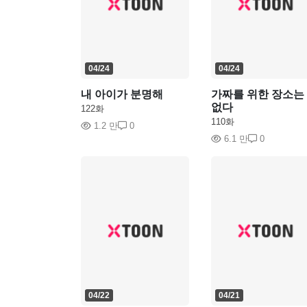
04/24
04/24
내 아이가 분명해
가짜를 위한 장소는
없다
122화
110화
1.2 만
0
6.1 만
0
04/22
04/21