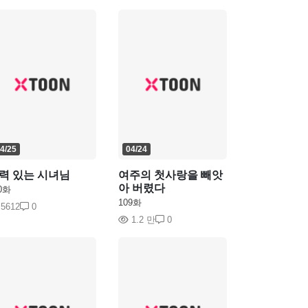
4/25
04/24
력 있는 시녀님
여주의 첫사랑을 빼앗
아 버렸다
0화
109화
5612
0
1.2 만
0