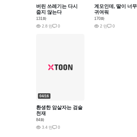
버린 쓰레기는 다시
계모인데, 딸이 너무
줍지 않는다
귀여워
131화
170화
2.8 만
0
2 만
0
04/16
환생한 암살자는 검술
천재
84화
3.4 만
0