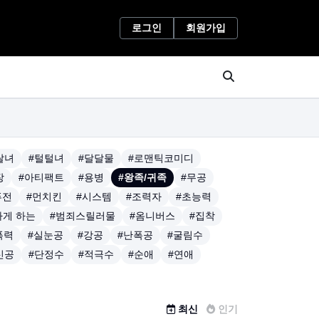
로그인
회원가입
랄녀
#털털녀
#달달물
#로맨틱코미디
장
#아티팩트
#용병
#왕족/귀족
#무공
퓨전
#먼치킨
#시스템
#조력자
#초능력
하게 하는
#범죄스릴러물
#옴니버스
#집착
폭력
#실눈공
#강공
#난폭공
#굴림수
신공
#단정수
#적극수
#순애
#연애
최신
인기