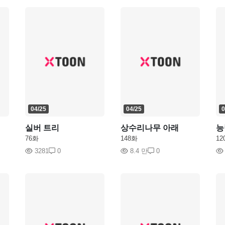
04/25
04/25
0
실버 트리
상수리나무 아래
능
76화
148화
12
3281
0
8.4 만
0