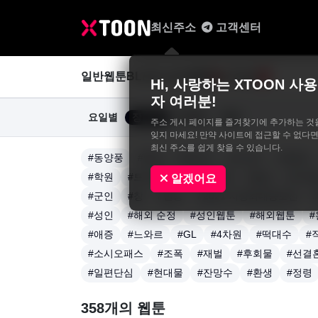
최신주소
고객센터
일반웹툰
BL&GL
성인웹툰
사진집
0
Hi, 사랑하는 XTOON 사용
자 여러분!
요일별
장르별
연재중
완결
주소 게시 페이지를 즐겨찾기에 추가하는 것
잊지 마세요! 만약 사이트에 접근할 수 없다면
최신 주소를 쉽게 찾을 수 있습니다.
#동양풍
#액션
#판타지
#드라마
#로맨스
#학원
#트라우마
#계약관계
#일상
#아이
알겠어요
#군인
#창
#만능
#2021 지상최대공모전
#성인
#해외 순정
#성인웹툰
#해외웹툰
#
#애증
#느와르
#GL
#4차원
#떡대수
#
#소시오패스
#조폭
#재벌
#후회물
#선결
#일편단심
#현대물
#잔망수
#환생
#정령
358개의 웹툰