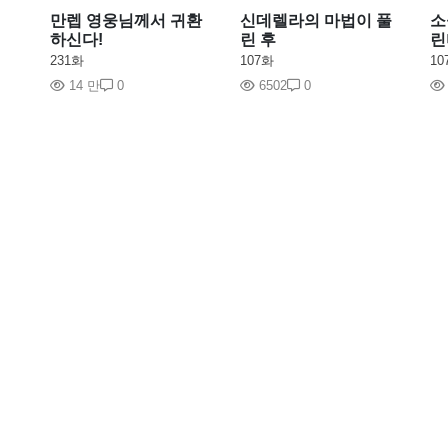
만렙 영웅님께서 귀환
신데렐라의 마법이 풀
소
하신다!
린 후
린
231화
107화
10
14 만
0
6502
0