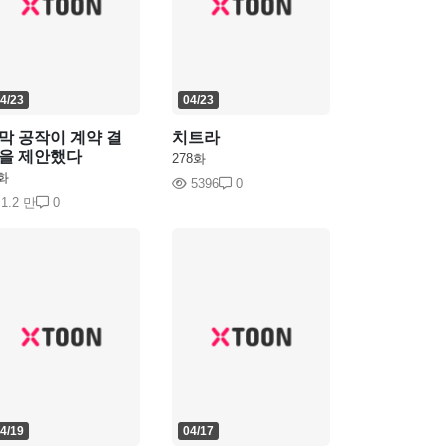
4/23
04/23
막 공작이 계약 결
치트라
을 제안했다
278화
화
5396
0
1.2 만
0
4/19
04/17