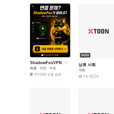
04/26
ShadowFoxVPN
AD
상류 사회
빠름 · 안전 · 무료
76화
XTOON 보증 업체
3.6 만
0