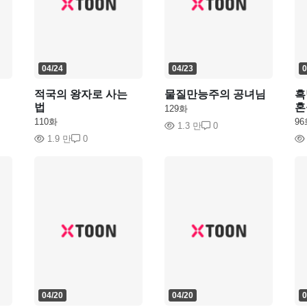
04/24
04/23
0
적국의 왕자로 사는
물질만능주의 공녀님
흑
법
혼
129화
110화
96
1.3 만
0
1.9 만
0
04/20
04/20
0