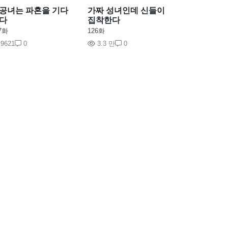
공녀는 파혼을 기다
가짜 성녀인데 신들이
다
집착한다
7화
126화
9621
0
3.3 만
0