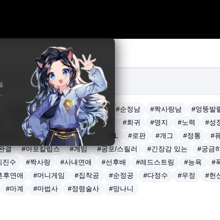
을
,
#재회물
#인외존재
#다정남
#순정남
#짝사랑남
#엉뚱발
돌
#배우
#감성
#전쟁
#생존
#회귀
#영지
#노력
#성
#까칠남
#스릴러
#서스펜스
#BL
#로판
#개그
#정통
#
완결
#아포칼립스
#게임
#공포/스릴러
#긴장감 있는
#궁금
직진수
#짝사랑
#사내연애
#선후배
#레드스트링
#능욕
#
혼후연애
#머니게임
#집착공
#순정공
#다정수
#우정
#헌
#마계
#마법사
#정령술사
#망나니