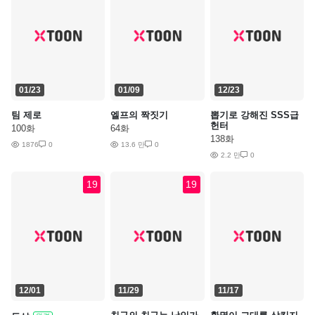
01/23
01/09
12/23
팀 제로
엘프의 짝짓기
뽑기로 강해진 SSS급
헌터
100화
64화
138화
1876
0
13.6 만
0
2.2 만
0
19
19
12/01
11/29
11/17