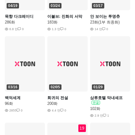
04/19
03/24
03/17
묵향 다크레이디
이볼브: 진화의 서막
안 보이는 투명츄
286화
183화
23화(1부 최종화)
6.8 만
0
1.3 만
0
14 만
0
03/16
02/05
01/29
백억세계
회귀의 전설
삼류호텔 막내셰프
완결
96화
200화
102화
2855
0
4.4 만
0
2.9 만
1
19