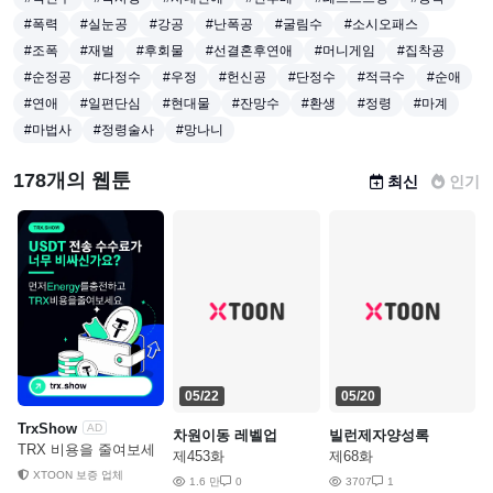
#폭력
#실눈공
#강공
#난폭공
#굴림수
#소시오패스
#조폭
#재벌
#후회물
#선결혼후연애
#머니게임
#집착공
#순정공
#다정수
#우정
#헌신공
#단정수
#적극수
#순애
#연애
#일편단심
#현대물
#잔망수
#환생
#정령
#마계
#마법사
#정령술사
#망나니
178개의 웹툰
최신
인기
05/22
05/20
TrxShow
AD
차원이동 레벨업
빌런제자양성록
TRX 비용을 줄여보세
제453화
제68화
요
XTOON 보증 업체
1.6 만
0
3707
1