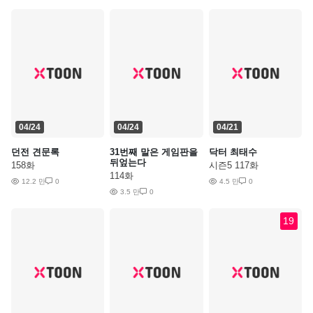
04/24
04/24
04/21
던전 견문록
31번째 말은 게임판을
닥터 최태수
뒤엎는다
158화
시즌5 117화
114화
12.2 만
0
4.5 만
0
3.5 만
0
19