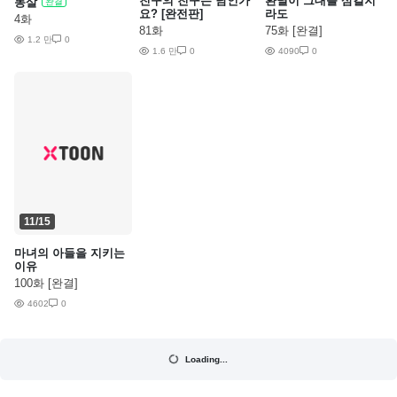
친구의 친구는 남인가
환멸이 그대를 삼킬지
동살
완결
요? [완전판]
라도
4화
81화
75화 [완결]
1.2 만
0
1.6 만
0
4090
0
11/15
마녀의 아들을 지키는
이유
100화 [완결]
4602
0
Loading...