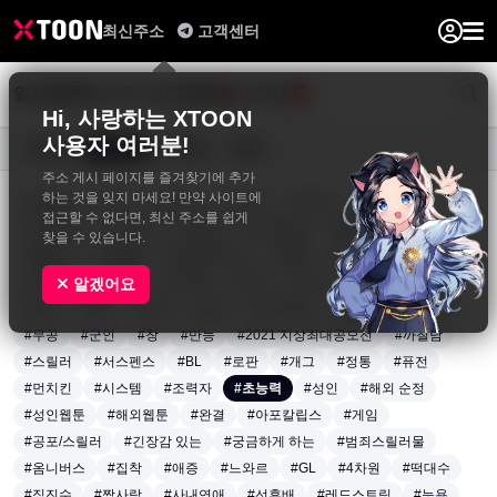
최신주소
고객센터
일반웹툰
BL&GL
성인웹툰
사진집
0
Hi, 사랑하는 XTOON
사용자 여러분!
요일별
장르별
연재중
완결
주소 게시 페이지를 즐겨찾기에 추가
하는 것을 잊지 마세요! 만약 사이트에
#동양풍
#액션
#판타지
#드라마
#로맨스
#재회물
접근할 수 없다면, 최신 주소를 쉽게
#인외존재
#다정남
#순정남
#짝사랑남
#엉뚱발랄녀
찾을 수 있습니다.
#털털녀
#달달물
#로맨틱코미디
#학원
#트라우마
#계약관계
#일상
#아이돌
#배우
#감성
#전쟁
#생존
알겠어요
#회귀
#영지
#노력
#성장
#아티팩트
#용병
#왕족/귀족
#무공
#군인
#창
#만능
#2021 지상최대공모전
#까칠남
#스릴러
#서스펜스
#BL
#로판
#개그
#정통
#퓨전
#먼치킨
#시스템
#조력자
#초능력
#성인
#해외 순정
#성인웹툰
#해외웹툰
#완결
#아포칼립스
#게임
#공포/스릴러
#긴장감 있는
#궁금하게 하는
#범죄스릴러물
#옴니버스
#집착
#애증
#느와르
#GL
#4차원
#떡대수
#직진수
#짝사랑
#사내연애
#선후배
#레드스트링
#능욕