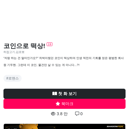
코인으로 떡상!
19
허접고기,김로봇
“저랑 하는 건 얼마인가요?” 처박아뒀던 코인이 떡상하여 인생 역전의 기회를 얻은 평범한 회사
원 기두현. 그런데 이 코인, 물건만 살 수 있는 게 아니다...?!
#로맨스
첫 화 보기
북마크
3.8 만
0