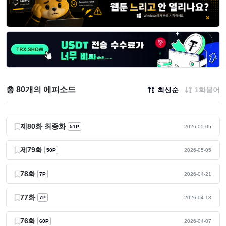
총 80개의 에피소드
최신순
1화붙어
제80화 최종화
51P
2026-05-05
제79화
50P
2026-05-05
78화
7P
2026-04-21
77화
7P
2026-04-13
76화
60P
2026-04-07