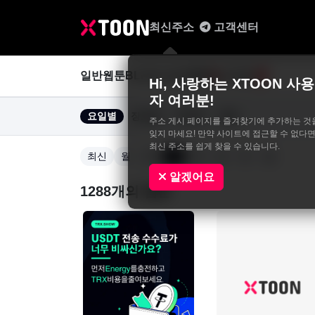
최신주소
고객센터
일반웹툰
BL&GL
성인웹툰
사진집
0
Hi, 사랑하는 XTOON 사용
자 여러분!
요일별
장르별
연재중
완결
주소 게시 페이지를 즐겨찾기에 추가하는 것
잊지 마세요! 만약 사이트에 접근할 수 없다면
최신 주소를 쉽게 찾을 수 있습니다.
최신
월
화
수
목
금
토
일
알겠어요
1288개의 웹툰