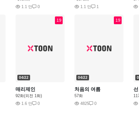
1.1 만
0
1.1 만
1
19
19
04/22
04/22
0
매리제인
처음의 여름
선
92화(외전 1화)
57화
11
1.6 만
0
4825
0