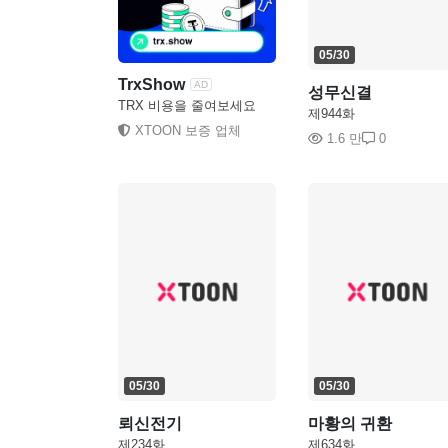
05/30
TrxShow
AD
성무신결
TRX 비용을 줄여보세요
제944화
XTOON 보증 업체
1.6 만
0
05/30
05/30
뢰신전기
마황의 귀환
제234화
제634화