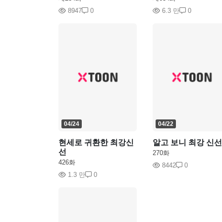
8947
0
6.3 만
0
04/24
04/22
현세로 귀환한 최강신
알고 보니 최강 신선
선
270화
426화
8442
0
1.3 만
0