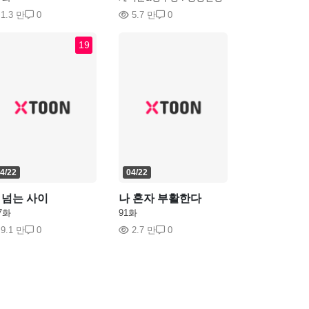
여행 (1)
1.3 만
0
5.7 만
0
19
4/22
04/22
 넘는 사이
나 혼자 부활한다
7화
91화
9.1 만
0
2.7 만
0