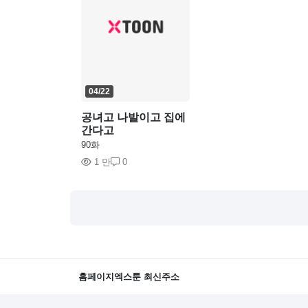
04/22
공녀고 나발이고 집에
간다고
90화
1 만
0
홈페이지
엑스툰 최신주소