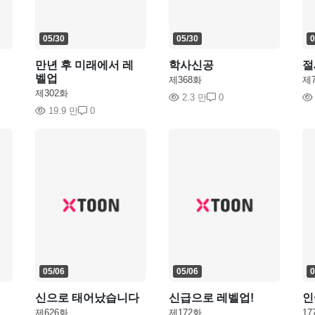
05/30
05/30
0
만년 후 미래에서 레
학사신공
절
벨업
제368화
제
제302화
2.3 만
0
19.9 만
0
05/06
05/06
0
신으로 태어났습니다
신급으로 레벨업!
인
제626화
제172화
17