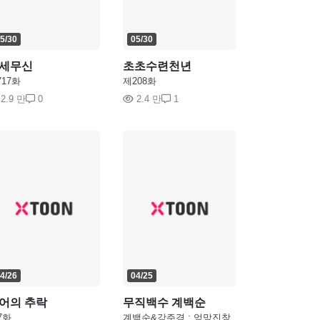
5/30
05/30
세무신
초초수련천년
717화
제208화
2.9 만
0
2.4 만
1
4/26
04/25
어의 추락
무직백수 계백순
7화
계백순&강주경 : 엉망진창