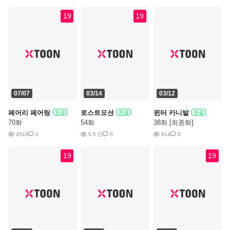
19
19
07/07
03/14
03/12
페어리 페어링
로스트모션
윈터 카니발
완결
완결
완결
70화
54화
38화 [최종화]
3510
0
5.5 만
0
814
0
19
19