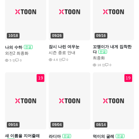
10/18
09/26
09/16
잠시 나린 여우눈
꼬맹이가 내게 집착한
나의 수하
완결
다
완결
시즌 종료 안내
외전2 최종화
최종화
4.6 만
0
5 만
0
16 만
0
19
19
09/16
09/04
08/14
새 이름을 지어줄래
라디아
먹이의 굴레
완결
완결