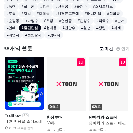
#폭력
#실눈공
#강공
#난폭공
#굴림수
#소시오패스
#조폭
#재벌
#후회물
#선결혼후연애
#머니게임
#집착공
#순정공
#다정수
#우정
#헌신공
#단정수
#적극수
#순애
#연애
#일편단심
#현대물
#잔망수
#환생
#정령
#마계
#마법사
#정령술사
#망나니
36개의 웹툰
최신
인기
19
19
04/11
02/11
TrxShow
AD
청상부마
양아치와 스토커
TRX 비용을 줄여보세
60화
양아치와 스토커 에필
요
로그
XTOON 보증 업체
1.7 만
0
8408
0