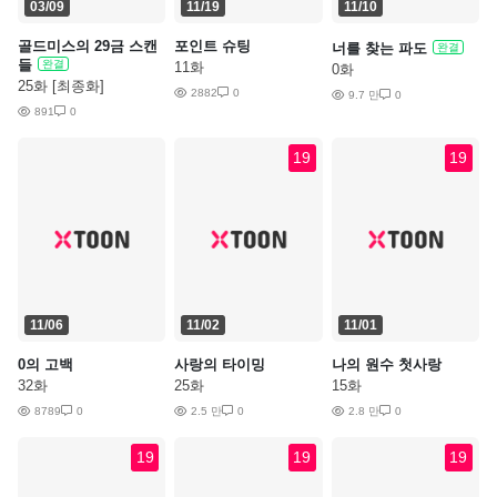
03/09
11/19
11/10
골드미스의 29금 스캔
포인트 슈팅
너를 찾는 파도
완결
들
완결
11화
0화
25화 [최종화]
2882
0
9.7 만
0
891
0
19
19
11/06
11/02
11/01
0의 고백
사랑의 타이밍
나의 원수 첫사랑
32화
25화
15화
8789
0
2.5 만
0
2.8 만
0
19
19
19