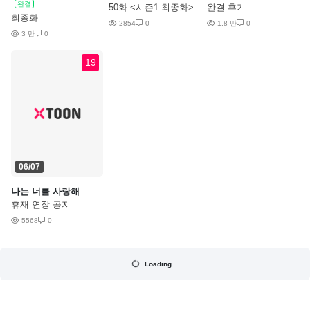
완결
50화 <시즌1 최종화>
완결 후기
최종화
2854
0
1.8 만
0
3 만
0
19
06/07
나는 너를 사랑해
휴재 연장 공지
5568
0
Loading...