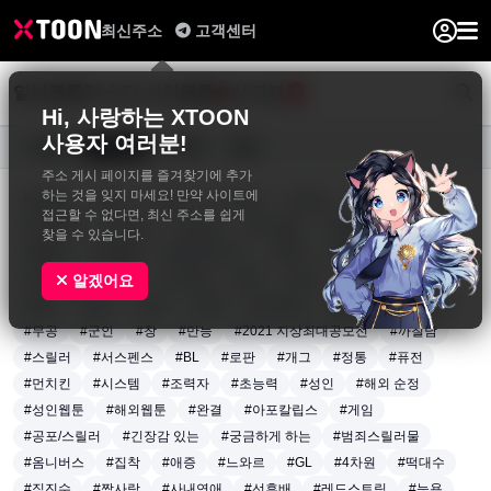
최신주소
고객센터
일반웹툰
BL&GL
성인웹툰
사진집
0
Hi, 사랑하는 XTOON
사용자 여러분!
요일별
장르별
연재중
완결
주소 게시 페이지를 즐겨찾기에 추가
하는 것을 잊지 마세요! 만약 사이트에
#동양풍
#액션
#판타지
#드라마
#로맨스
#재회물
접근할 수 없다면, 최신 주소를 쉽게
#인외존재
#다정남
#순정남
#짝사랑남
#엉뚱발랄녀
찾을 수 있습니다.
#털털녀
#달달물
#로맨틱코미디
#학원
#트라우마
#계약관계
#일상
#아이돌
#배우
#감성
#전쟁
#생존
알겠어요
#회귀
#영지
#노력
#성장
#아티팩트
#용병
#왕족/귀족
#무공
#군인
#창
#만능
#2021 지상최대공모전
#까칠남
#스릴러
#서스펜스
#BL
#로판
#개그
#정통
#퓨전
#먼치킨
#시스템
#조력자
#초능력
#성인
#해외 순정
#성인웹툰
#해외웹툰
#완결
#아포칼립스
#게임
#공포/스릴러
#긴장감 있는
#궁금하게 하는
#범죄스릴러물
#옴니버스
#집착
#애증
#느와르
#GL
#4차원
#떡대수
#직진수
#짝사랑
#사내연애
#선후배
#레드스트링
#능욕