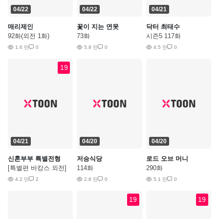
04/22
04/22
04/21
매리제인
꽃이 지는 연못
닥터 최태수
92화(외전 1화)
73화
시즌5 117화
1.6 만
0
5.8 만
0
4.5 만
0
19
04/21
04/20
04/20
신혼부부 특별전형
저승식당
로드 오브 머니
[특별편 바캉스 외전]
114화
290화
4.2 만
2
2.8 만
0
5.1 만
0
19
19