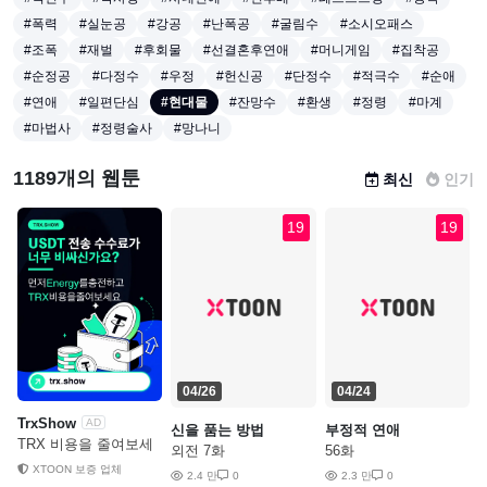
#폭력
#실눈공
#강공
#난폭공
#굴림수
#소시오패스
#조폭
#재벌
#후회물
#선결혼후연애
#머니게임
#집착공
#순정공
#다정수
#우정
#헌신공
#단정수
#적극수
#순애
#연애
#일편단심
#현대물
#잔망수
#환생
#정령
#마계
#마법사
#정령술사
#망나니
1189개의 웹툰
최신
인기
19
19
04/26
04/24
TrxShow
AD
신을 품는 방법
부정적 연애
TRX 비용을 줄여보세
외전 7화
56화
요
XTOON 보증 업체
2.4 만
0
2.3 만
0