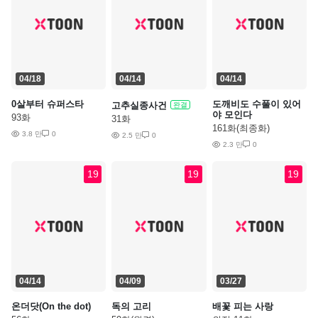
04/18
04/14
04/14
0살부터 슈퍼스타
도깨비도 수풀이 있어
고추실종사건
완결
야 모인다
93화
31화
161화(최종화)
3.8 만
0
2.5 만
0
2.3 만
0
19
19
19
04/14
04/09
03/27
온더닷(On the dot)
독의 고리
배꽃 피는 사랑