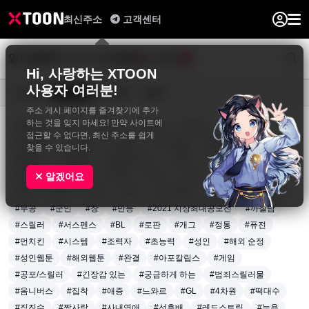
최신주소
고객센터
일반웹툰
BL&GL
성인웹툰
사진집
0
Hi, 사랑하는 XTOON
사용자 여러분!
요일별
장르별
연재중
완결
주소 게시 페이지를 즐겨찾기에 추가
하는 것을 잊지 마세요! 만약 사이트에
#동양풍
#액션
#판타지
#드라마
#로맨스
#재회물
접근할 수 없다면, 최신 주소를 쉽게
#인외존재
#다정남
#순정남
#짝사랑남
#엉뚱발랄녀
찾을 수 있습니다.
#털털녀
#달달물
#로맨틱코미디
#학원
#트라우마
#계약관계
#일상
#아이돌
#배우
#감성
#전쟁
#생존
알겠어요
#회귀
#영지
#노력
#성장
#아티팩트
#용병
#왕족/귀족
#무공
#군인
#창
#만능
#2021 지상최대공모전
#까칠남
#스릴러
#서스펜스
#BL
#로판
#개그
#정통
#퓨전
#먼치킨
#시스템
#조력자
#초능력
#성인
#해외 순정
#성인웹툰
#해외웹툰
#완결
#아포칼립스
#게임
#공포/스릴러
#긴장감 있는
#궁금하게 하는
#범죄스릴러물
#옴니버스
#집착
#애증
#느와르
#GL
#4차원
#떡대수
#직진수
#짝사랑
#사내연애
#선후배
#레드스트링
#능욕