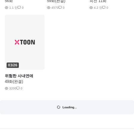
56화
59화(완결)
외전 11화
1.1 만
0
4570
0
4.2 만
0
03/26
위험한 사내연애
49화(완결)
3200
0
Loading...