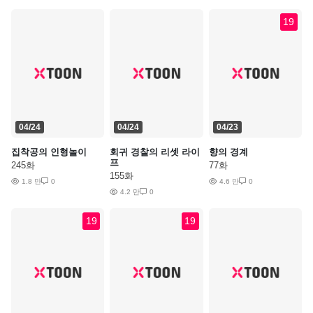
19
04/24
04/24
04/23
집착공의 인형놀이
회귀 경찰의 리셋 라이
향의 경계
프
245화
77화
155화
1.8 만
0
4.6 만
0
4.2 만
0
19
19