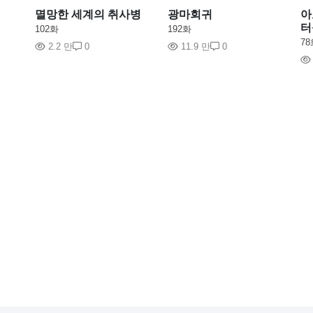
멸망한 세계의 취사병
광마회귀
아
터
102화
192화
78
2.2 만
0
11.9 만
0