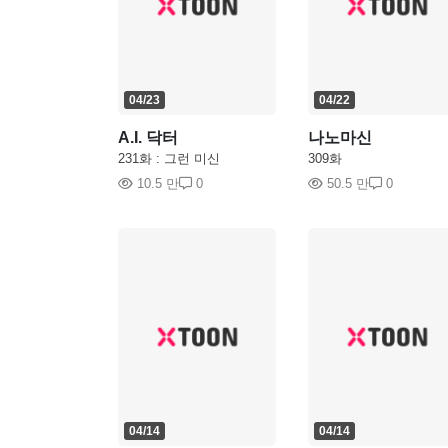
04/23
04/22
A.I. 닥터
나노마신
231화 : 그런 미신
309화
10.5 만
0
50.5 만
0
04/14
04/14