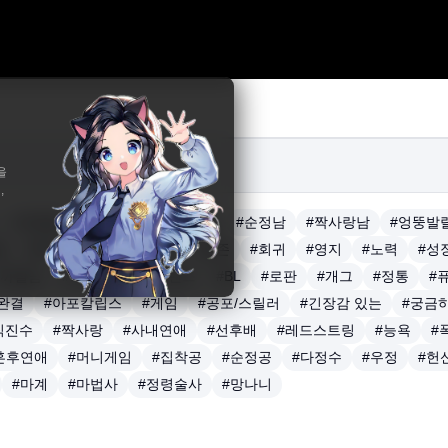
을
,
#재회물
#인외존재
#다정남
#순정남
#짝사랑남
#엉뚱발
돌
#배우
#감성
#전쟁
#생존
#회귀
#영지
#노력
#성
#까칠남
#스릴러
#서스펜스
#BL
#로판
#개그
#정통
#
완결
#아포칼립스
#게임
#공포/스릴러
#긴장감 있는
#궁금
직진수
#짝사랑
#사내연애
#선후배
#레드스트링
#능욕
#
혼후연애
#머니게임
#집착공
#순정공
#다정수
#우정
#헌
#마계
#마법사
#정령술사
#망나니