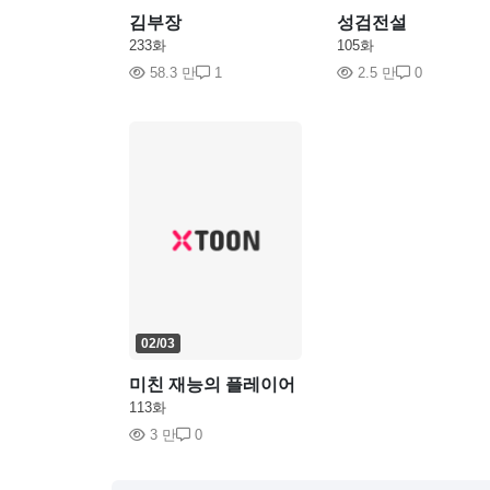
김부장
성검전설
233화
105화
58.3 만
1
2.5 만
0
02/03
미친 재능의 플레이어
113화
3 만
0