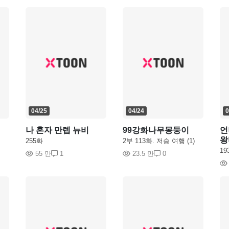
04/25
04/24
0
나 혼자 만렙 뉴비
99강화나무몽둥이
언
왕
255화
2부 113화. 저승 여행 (1)
19
55 만
1
23.5 만
0