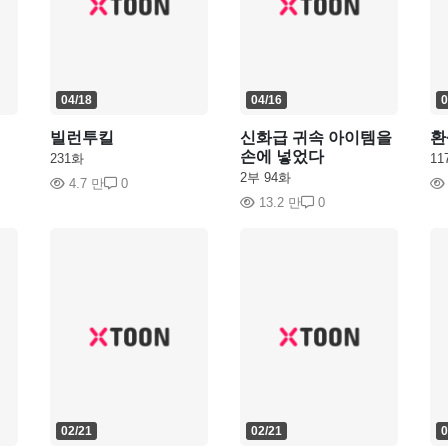
04/18
04/16
0
빌런투킬
신화급 귀속 아이템을
환
손에 넣었다
231화
11
2부 94화
4.7 만
0
13.2 만
0
02/21
02/21
0