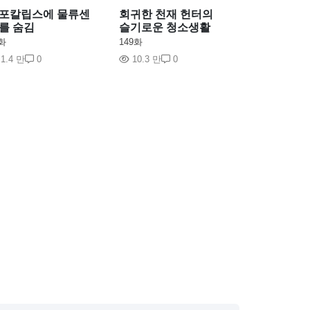
포칼립스에 물류센
회귀한 천재 헌터의
를 숨김
슬기로운 청소생활
화
149화
1.4 만
0
10.3 만
0