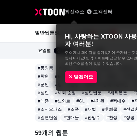
최신주소
고객센터
일반웹툰
BL&GL
성인웹툰
사진집
0
Hi, 사랑하는 XTOON 사용
자 여러분!
요일별
장르별
연재중
완결
주소 게시 페이지를 즐겨찾기에 추가하는 것
잊지 마세요! 만약 사이트에 접근할 수 없다면
최신 주소를 쉽게 찾을 수 있습니다.
#동양풍
#액션
#판타지
#드라마
#로맨스
#학원
#트라우마
#계약관계
#일상
#아이
알겠어요
#군인
#창
#만능
#2021 지상최대공모전
#성인
#해외 순정
#성인웹툰
#해외웹툰
#
#애증
#느와르
#GL
#4차원
#떡대수
#
#소시오패스
#조폭
#재벌
#후회물
#선결
#일편단심
#현대물
#잔망수
#환생
#정령
59개의 웹툰