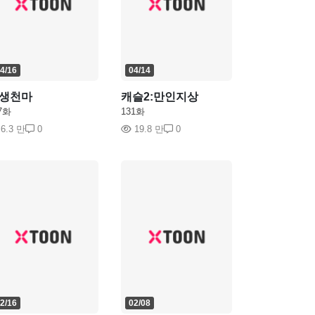
4/16
04/14
생천마
캐슬2:만인지상
7화
131화
6.3 만
0
19.8 만
0
2/16
02/08