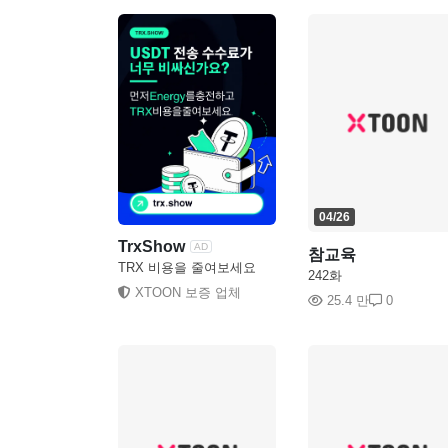
04/26
TrxShow
AD
참교육
TRX 비용을 줄여보세요
242화
XTOON 보증 업체
25.4 만
0