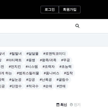
로그인
회원가입
랄녀
#털털녀
#달달물
#로맨틱코미디
장
#아티팩트
#용병
#왕족/귀족
#무공
퓨전
#먼치킨
#시스템
#조력자
#초능력
하게 하는
#범죄스릴러물
#옴니버스
#집착
폭력
#실눈공
#강공
#난폭공
#굴림수
신공
#단정수
#적극수
#순애
#연애
최신
인기