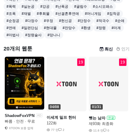
#폭력
#실눈공
#강공
#난폭공
#굴림수
#소시오패스
#조폭
#재벌
#후회물
#선결혼후연애
#머니게임
#집착공
#순정공
#다정수
#우정
#헌신공
#단정수
#적극수
#순애
#연애
#일편단심
#현대물
#잔망수
#환생
#정령
#마계
#마법사
#정령술사
#망나니
20개의 웹툰
최신
인기
19
19
04/08
01/31
ShadowFoxVPN
AD
이세계 밀프 헌터
뺏는 남자
완결
빠름 · 안전 · 무료
122화
제93화 최종화
XTOON 보증 업체
77 만
2
11.6 만
0