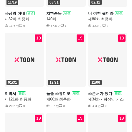
11/19
08/31
02/11
사장의 아내
치한중독
니 여친 쩔더라
완결
완결
완결
제82화 최종화
140화
제80화 최종화
11.6 만
0
47.6 만
1
42.9 만
3
19
19
19
01/31
12/21
11/06
이력서
늘솜 스튜디오
스폰서가 됐다
완결
완결
완결
제121화 최종화
제60화 최종화
제34화 - 회장님 키스
후원 감사합니다♥
20.5 만
0
9.7 만
0
4.3 만
0
19
19
19