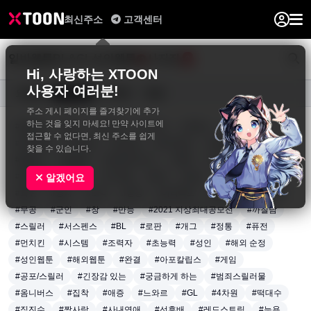
최신주소
고객센터
일반웹툰
BL&GL
성인웹툰
사진집
0
Hi, 사랑하는 XTOON
사용자 여러분!
요일별
장르별
연재중
완결
주소 게시 페이지를 즐겨찾기에 추가
하는 것을 잊지 마세요! 만약 사이트에
#동양풍
#액션
#판타지
#드라마
#로맨스
#재회물
접근할 수 없다면, 최신 주소를 쉽게
#인외존재
#다정남
#순정남
#짝사랑남
#엉뚱발랄녀
찾을 수 있습니다.
#털털녀
#달달물
#로맨틱코미디
#학원
#트라우마
#계약관계
#일상
#아이돌
#배우
#감성
#전쟁
#생존
알겠어요
#회귀
#영지
#노력
#성장
#아티팩트
#용병
#왕족/귀족
#무공
#군인
#창
#만능
#2021 지상최대공모전
#까칠남
#스릴러
#서스펜스
#BL
#로판
#개그
#정통
#퓨전
#먼치킨
#시스템
#조력자
#초능력
#성인
#해외 순정
#성인웹툰
#해외웹툰
#완결
#아포칼립스
#게임
#공포/스릴러
#긴장감 있는
#궁금하게 하는
#범죄스릴러물
#옴니버스
#집착
#애증
#느와르
#GL
#4차원
#떡대수
#직진수
#짝사랑
#사내연애
#선후배
#레드스트링
#능욕