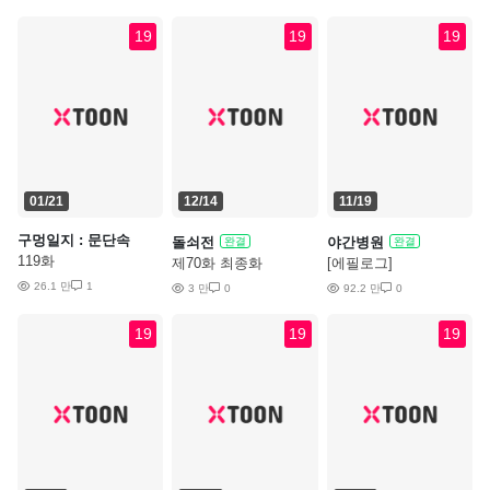
19
19
19
01/21
12/14
11/19
구멍일지 : 문단속
돌쇠전
야간병원
완결
완결
119화
제70화 최종화
[에필로그]
26.1 만
1
3 만
0
92.2 만
0
19
19
19