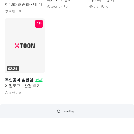
제40화 최종화 - 내 마
29.6 만
0
3.8 만
0
누라가 된 네 마누라,
6 만
0
맛있더라
19
02/29
주인공이 빌런임
완결
에필로그 - 완결 후기
8 만
0
Loading...