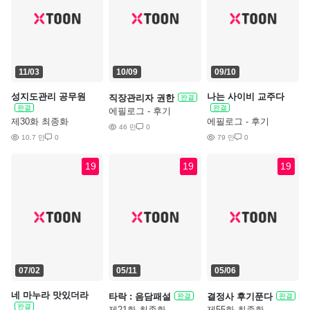
11/03
10/09
09/10
성지도관리 공무원
나는 사이비 교주다
직장관리자 권한
완결
완결
완결
에필로그 - 후기
제30화 최종화
에필로그 - 후기
46 만
0
10.7 만
0
79 만
0
19
19
19
07/02
05/11
05/06
네 마누라 맛있더라
타락 : 음담패설
결정사 후기푼다
완결
완결
완결
제21화 최종화
제55화 최종화