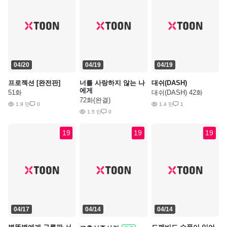
04/20
04/19
04/19
프로젝션 [완전판]
너를 사랑하지 않는 나
대쉬(DASH)
에게
51화
대쉬(DASH) 42화
72화(완결)
1.9 만
0
1.4 만
1
1.5 만
0
19
19
19
04/17
04/14
04/14