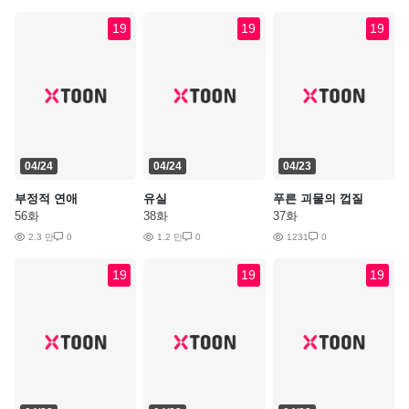
19
19
19
04/24
04/24
04/23
부정적 연애
유실
푸른 괴물의 껍질
56화
38화
37화
2.3 만
0
1.2 만
0
1231
0
19
19
19