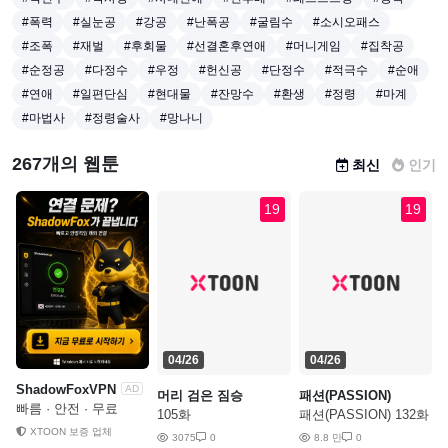
#폭력
#실눈공
#강공
#난폭공
#굴림수
#소시오패스
#조폭
#재벌
#후회물
#선결혼후연애
#머니게임
#집착공
#순정공
#다정수
#우정
#헌신공
#단정수
#적극수
#순애
#연애
#일편단심
#현대물
#잔망수
#환생
#정령
#마계
#마법사
#정령술사
#망나니
267개의 웹툰
최신
인기
19
19
04/26
04/26
ShadowFoxVPN
AD
머리 검은 짐승
패션(PASSION)
빠름 · 안전 · 무료
105화
패션(PASSION) 132화
XTOON 보증 업체
3075
0
8.8 만
0