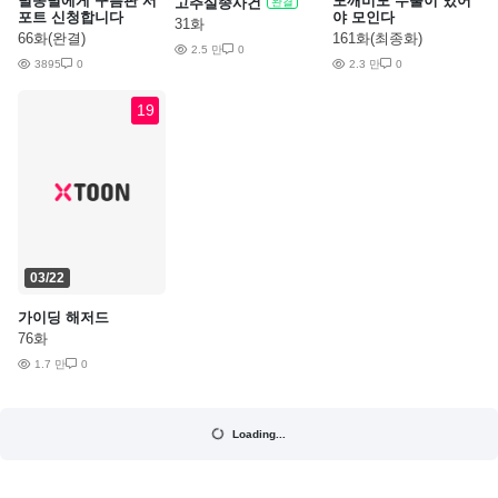
별똥별에게 구름판 서
도깨비도 수풀이 있어
고추실종사건
완결
포트 신청합니다
야 모인다
31화
66화(완결)
161화(최종화)
2.5 만
0
3895
0
2.3 만
0
19
03/22
가이딩 해저드
76화
1.7 만
0
Loading...