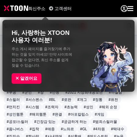
최신주소
고객센터
일반웹툰
BL&GL
성인웹툰
사진집
0
Hi, 사랑하는 XTOON
사용자 여러분!
요일별
장르별
연재중
완결
주소 게시 페이지를 즐겨찾기에 추가
하는 것을 잊지 마세요! 만약 사이트에
#동양풍
#액션
#판타지
#드라마
#로맨스
#재회물
접근할 수 없다면, 최신 주소를 쉽게
#인외존재
#다정남
#순정남
#짝사랑남
#엉뚱발랄녀
찾을 수 있습니다.
#털털녀
#달달물
#로맨틱코미디
#학원
#트라우마
#계약관계
#일상
#아이돌
#배우
#감성
#전쟁
#생존
알겠어요
#회귀
#영지
#노력
#성장
#아티팩트
#용병
#왕족/귀족
#무공
#군인
#창
#만능
#2021 지상최대공모전
#까칠남
#스릴러
#서스펜스
#BL
#로판
#개그
#정통
#퓨전
#먼치킨
#시스템
#조력자
#초능력
#성인
#해외 순정
#성인웹툰
#해외웹툰
#완결
#아포칼립스
#게임
#공포/스릴러
#긴장감 있는
#궁금하게 하는
#범죄스릴러물
#옴니버스
#집착
#애증
#느와르
#GL
#4차원
#떡대수
#직진수
#짝사랑
#사내연애
#선후배
#레드스트링
#능욕