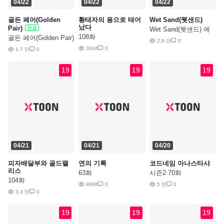
04/22
04/22
04/22
골든 페어(Golden
황태자의 용으로 태어
Wet Sand(웻샌드)
났다
Pair)
완결
Wet Sand(웻샌드) 에
108화
필로그
골든 페어(Golden Pair)
2.9 만
0
외전 3화
3916
0
1.7 만
0
19
19
19
04/21
04/21
04/20
피자배달부와 골드팰
연의 기록
코드네임 아나스타샤
리스
63화
시즌2 70화
104화
9968
0
5 만
0
3.3 만
0
19
19
19