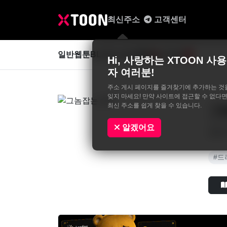
최신주소
고객센터
일반웹툰
BL&GL
성인웹툰
사진집
0
Hi, 사랑하는 XTOON 사용
자 여러분!
주소 게시 페이지를 즐겨찾기에 추가하는 것
잊지 마세요! 만약 사이트에 접근할 수 없다면
최신 주소를 쉽게 찾을 수 있습니다.
그
무무,J
알겠어요
종횡무
#드