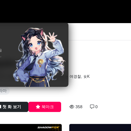
을
,
놈잡는 女K
19
in
진! 마음 내키는 대로 범인들을 때려잡는 여경찰, 女K
라마
첫 화 보기
북마크
358
0