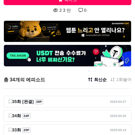
2.3 만
0
총 34개의 에피소드
최신순
1화붙어
35화 [완결]
28P
2025-03-27
34화
24P
2025-03-20
33화
25P
2025-03-13