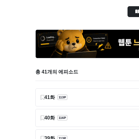
총 41개의 에피소드
41화
113P
40화
116P
39화
113P