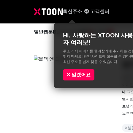
최신주소
고객센터
일반웹툰
BL&GL
성인웹툰
사진집
0
Hi, 사랑하는 XTOON 사용
자 여러분!
주소 게시 페이지를 즐겨찾기에 추가하는 것
잊지 마세요! 만약 사이트에 접근할 수 없다면
최신 주소를 쉽게 찾을 수 있습니다.
블
비,벨
알겠어요
충동적
이지만
내 피
떨지만
보낼게
요ㅋㅋ
#성