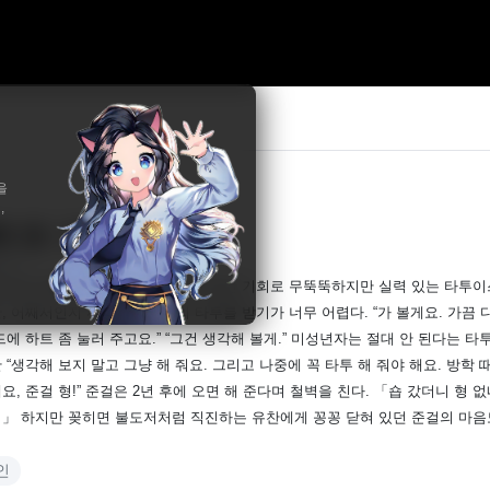
을
,
랙 앤 그레이
19
수국
으로 타투를 받으러 온 유찬은 우연한 기회로 무뚝뚝하지만 실력 있는 타투이스
, 어째서인지 까다로운 준걸의 타투를 받기가 너무 어렵다. “가 볼게요. 가끔 디
드에 하트 좀 눌러 주고요.” “그건 생각해 볼게.” 미성년자는 절대 안 된다는 
 “생각해 보지 말고 그냥 해 줘요. 그리고 나중에 꼭 타투 해 줘야 해요. 방학 때 시
요, 준걸 형!” 준걸은 2년 후에 오면 해 준다며 철벽을 친다. 「숍 갔더니 형 
」 하지만 꽂히면 불도저처럼 직진하는 유찬에게 꽁꽁 닫혀 있던 준걸의 마음
인