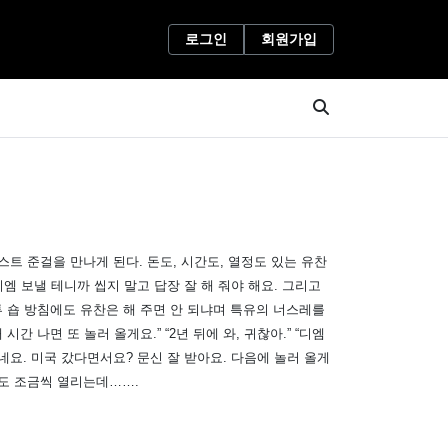
로그인
회원가입
트 준걸을 만나게 된다. 돈도, 시간도, 열정도 있는 유찬
엠 보낼 테니까 씹지 말고 답장 잘 해 줘야 해요. 그리고
타투 숍 방침에도 유찬은 해 주면 안 되냐며 특유의 너스레를
간 나면 또 놀러 올게요.” “2년 뒤에 와, 귀찮아.” “디엠
없네요. 미국 갔다면서요? 문신 잘 받아요. 다음에 놀러 올게
도 조금씩 열리는데…….