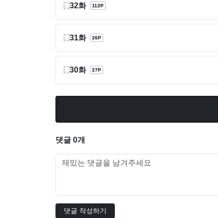
32화
112P
31화
26P
30화
27P
댓글 0개
댓글 작성하기