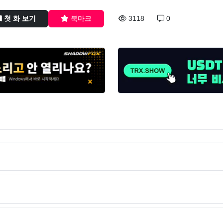
첫 화 보기
북마크
3118
0