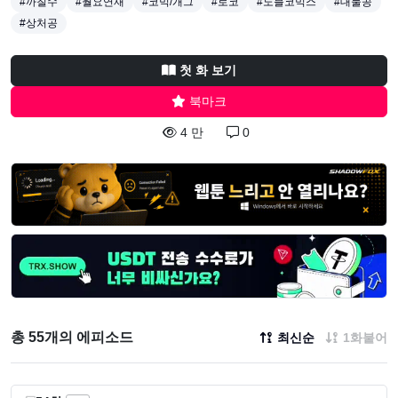
#까칠수
#월요연재
#코믹/개그
#로코
#노블코믹스
#대물공
#상처공
첫 화 보기
북마크
4 만
0
총 55개의 에피소드
최신순
1화붙어