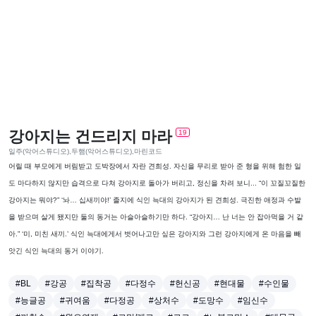
강아지는 건드리지 마라
19
일주(악어스튜디오),두햄(악어스튜디오),마린코드
어릴 때 부모에게 버림받고 도박장에서 자란 견희성. 자신을 무리로 받아 준 형을 위해 험한 일
도 마다하지 않지만 습격으로 다쳐 강아지로 돌아가 버리고, 정신을 차려 보니... “이 꼬질꼬질한
강아지는 뭐야?” ‘놔… 십새끼야!’ 졸지에 식인 늑대의 강아지가 된 견희성. 극진한 애정과 수발
을 받으며 살게 됐지만 둘의 동거는 아슬아슬하기만 하다. “강아지… 난 너는 안 잡아먹을 거 같
아.” ‘미, 미친 새끼.’ 식인 늑대에게서 벗어나고만 싶은 강아지와 그런 강아지에게 온 마음을 빼
앗긴 식인 늑대의 동거 이야기.
#BL
#강공
#집착공
#다정수
#헌신공
#현대물
#수인물
#능글공
#귀여움
#다정공
#상처수
#도망수
#임신수