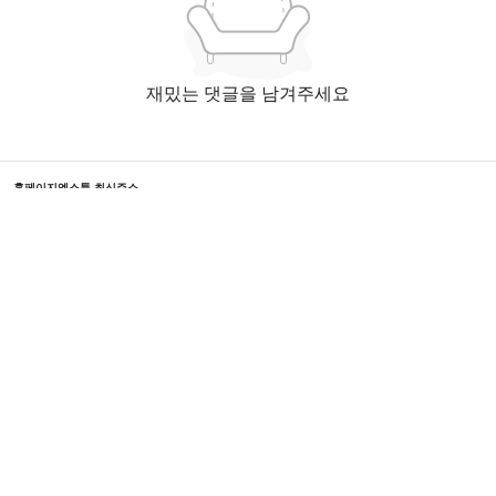
재밌는 댓글을 남겨주세요
홈페이지
엑스툰 최신주소
본 사이트에서 제공하는 웹툰 서비스는 인터넷에서 수집한 자료입니다. 본 서버에 어떠한 자료
도 저장하지 않습니다.
모든 콘텐츠의 저작권은 저작권자에 있으며, 이를 무단으로 이용하는 경우 저작권법 등에 따라
법적 책임을 질 수 있습니다.
Copyright © 2024 XTOON All Rights Reserved.
블랙툰 2025