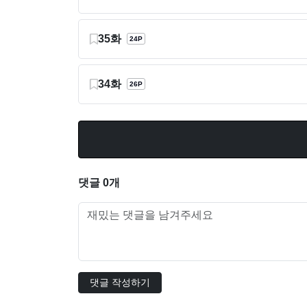
35화
24P
34화
26P
댓글 0개
댓글 작성하기