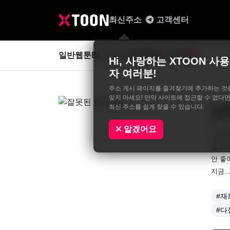
최신주소
고객센터
일반웹툰
BL&GL
성인웹툰
사진집
0
Hi, 사랑하는 XTOON 사용
자 여러분!
주소 게시 페이지를 즐겨찾기에 추가하는 것
잊지 마세요! 만약 사이트에 접근할 수 없다면
최신 주소를 쉽게 찾을 수 있습니다.
잘
SIK
알겠어요
평생을
필 피
안 좋
지금..
#재
#다