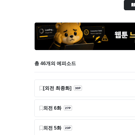
총 46개의 에피소드
[외전 최종화]
30P
외전 6화
27P
외전 5화
23P