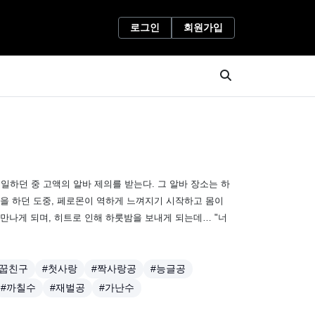
로그인
회원가입
일하던 중 고액의 알바 제의를 받는다. 그 알바 장소는 하
일을 하던 도중, 페로몬이 역하게 느껴지기 시작하고 몸이
 만나게 되며, 히트로 인해 하룻밤을 보내게 되는데… "너
소꿉친구
#첫사랑
#짝사랑공
#능글공
#까칠수
#재벌공
#가난수