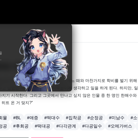
을
,
못된 연애방식
19
 알파라고 생각하며 살았던 범규화는 여느 때와 마찬가지로 학비를 벌기 위해 
하고 싶었던 세한 호텔이지만, 하루뿐이라 생각하고 일을 하게 된다. 하지만, 
아지기 시작한다. 그리고 그곳에서 만나고 싶지 않은 인물 중 한 명인 한해수와
. 히트 온 거 맞지?"
회물
#BL
#애증
#떡대수
#집착공
#순정공
#미남수
#
정공
#후회공
#떡대공
#다각관계
#다공일수
#오메가버스