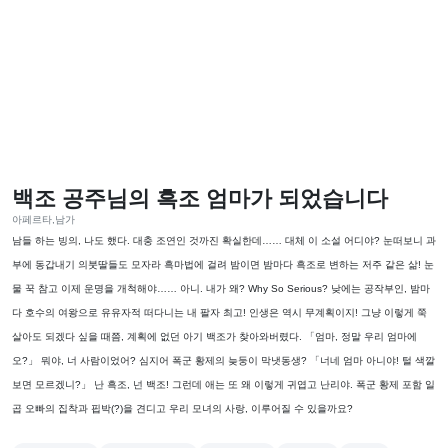
백조 공주님의 흑조 엄마가 되었습니다
아페르타,남가
남들 하는 빙의, 나도 했다. 대충 조연인 것까진 확실한데…… 대체 이 소설 어디야? 눈떠보니 과
부에 동갑내기 의붓딸들도 모자라 흑마법에 걸려 밤이면 밤마다 흑조로 변하는 저주 같은 삶! 눈
물 꾹 참고 이제 운명을 개척해야…… 아니. 내가 왜? Why So Serious? 낮에는 공작부인, 밤마
다 호수의 여왕으로 유유자적 떠다니는 내 팔자 최고! 인생은 역시 무계획이지! 그냥 이렇게 쭉
살아도 되겠다 싶을 때쯤, 계획에 없던 아기 백조가 찾아와버렸다. 「엄마, 정말 우리 엄마에
오?」 뭐야, 너 사람이었어? 심지어 폭군 황제의 늦둥이 막냇동생? 「너네 엄마 아니야! 털 색깔
보면 모르겠니?」 난 흑조, 넌 백조! 그런데 애는 또 왜 이렇게 귀엽고 난리야. 폭군 황제 포함 일
곱 오빠의 집착과 핍박(?)을 견디고 우리 모녀의 사랑, 이루어질 수 있을까요?