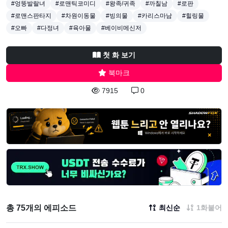
#엉뚱발랄녀
#로맨틱코미디
#왕족/귀족
#까칠남
#로판
#로맨스판타지
#차원이동물
#빙의물
#카리스마남
#힐링물
#오빠
#다정녀
#육아물
#베이비메신저
첫 화 보기
북마크
7915
0
총 75개의 에피소드
최신순
1화붙어