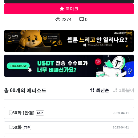
북마크
2274
0
총 60개의 에피소드
최신순
1화붙어
60화 [완결]
65P
2025-04-11
59화
73P
2025-04-11