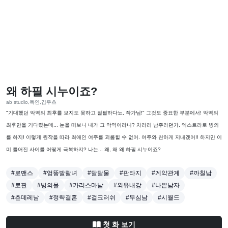
왜 하필 시누이죠?
ab studio,독연,김우츠
"기대했던 악역의 최후를 보지도 못하고 절필하다뇨, 작가님!" 그것도 중요한 부분에서! 악역의
최후만을 기다렸는데... 눈을 떠보니 내가 그 악역이라니? 차라리 남주라던가, 엑스트라로 빙의
를 하지! 이렇게 원작을 따라 최애인 여주를 괴롭힐 수 없어. 여주와 친하게 지내겠어!! 하지만 이
미 틀어진 사이를 어떻게 극복하지? 나는... 왜, 왜 왜 하필 시누이죠?
#로맨스
#엉뚱발랄녀
#달달물
#판타지
#계약관계
#까칠남
#로판
#빙의물
#카리스마남
#외유내강
#나쁜남자
#츤데레남
#정략결혼
#걸크러쉬
#무심남
#시월드
첫 화 보기