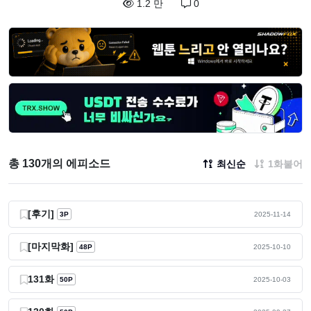
1.2 만
0
총 130개의 에피소드
최신순
1화붙어
[후기]
3P
2025-11-14
[마지막화]
48P
2025-10-10
131화
50P
2025-10-03