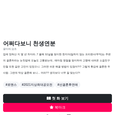
어쩌다보니 천생연분
꿀타래,담초
집에 얹혀산 지 몇 년 차더라..? 올해 32살을 맞이한 한지아(일하지 않는 프리랜서/무직)는 주변
의 결혼하라는 눈칫밥에 오늘도 고통받는데.. 때마침 명절을 맞이하여 고향에 내려온 소꿉친구
민철 또한 같은 고민이 있었으니. 그러면 쉬운 해결 방법이 있잖아?!? 그렇게 홧김에 결혼한 두
사람. 그런데 막상 결혼해 보니... 어라?? 생각보다 너무 잘 맞는다?!
#로맨스
#2021지상최대공모전
#선결혼후연애
첫 화 보기
북마크