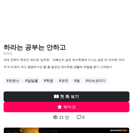
하라는 공부는 안하고
하우진
의대 진학이 목표인 재수생 '남주호' , 어째선지 같은 재수학원에 다니는 같은 반 여자애 '여지
우'의 타겟이 되고 평범하기만 할 줄 알았던 재수학원 생활에 위협을 받기 시작한다
#로맨스
#달달물
#학원
#코믹
#썸
#러브코미디
첫 화 보기
북마크
21 만
0