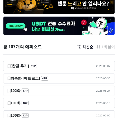
총 107개의 에피소드
최신순
1화붙어
[완결 후기]
11P
2025-06-07
최종화 [에필로그]
42P
2025-05-30
102화
47P
2025-05-24
101화
48P
2025-05-16
100화
43P
2025-05-09