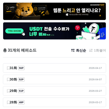
총 31개의 에피소드
최신순
1화붙어
31화
56P
2026-04-17
30화
52P
2026-04-07
29화
51P
2026-03-27
28화
48P
2026-03-17