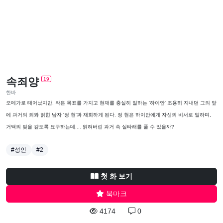
속죄양
19
한바
오메가로 태어났지만, 작은 목표를 가지고 현재를 충실히 일하는 '하이안' 조용히 지내던 그의 앞
에 과거의 죄와 얽힌 남자 '정 현'과 재회하게 된다. 정 현은 하이안에게 자신의 비서로 일하며,
거액의 빚을 갚도록 요구하는데.... 얽혀버린 과거 속 실타래를 풀 수 있을까?
#성인
#2
첫 화 보기
북마크
4174
0