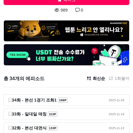
989
0
총 34개의 에피소드
최신순
1화붙어
34화 - 본선 1경기 조화1
106P
2025-11-26
33화 - 일대일 매칭
113P
2025-11-19
32화 - 본선 대면식
133P
2025-11-12