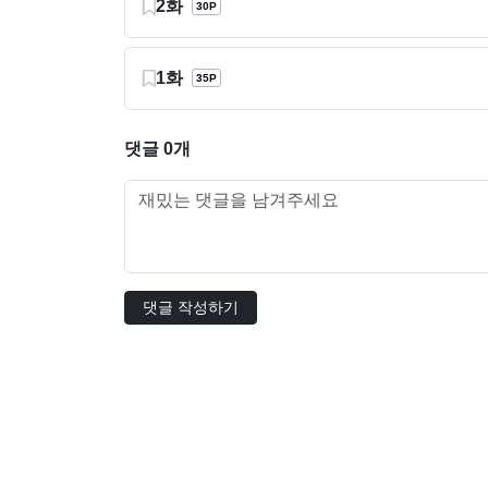
2화
30P
1화
35P
댓글 0개
댓글 작성하기