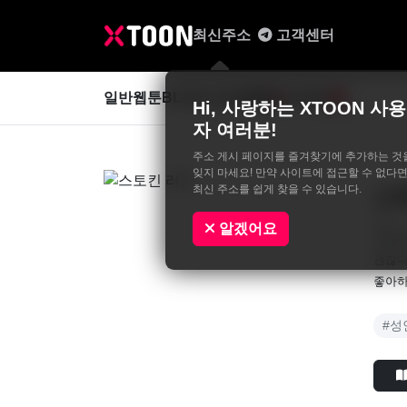
최신주소
고객센터
일반웹툰
BL&GL
성인웹툰
사진집
0
Hi, 사랑하는 XTOON 사용
자 여러분!
주소 게시 페이지를 즐겨찾기에 추가하는 것
잊지 마세요! 만약 사이트에 접근할 수 없다면
최신 주소를 쉽게 찾을 수 있습니다.
스
경나
알겠어요
애정을
괜찮다
좋아하
#성