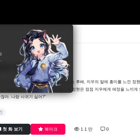
을
,
토킨 러브
19
 고백하며 자신의 스토킹을 허락해달라는 후배, 지우의 말에 흥미를 느낀 정
는 마음으로 시작된 관계가 계속될수록 정현은 점점 지우에게 애정을 느끼게 되지
잖아. 나랑 사귀기 싫어?"
인
첫 화 보기
북마크
1.1 만
0