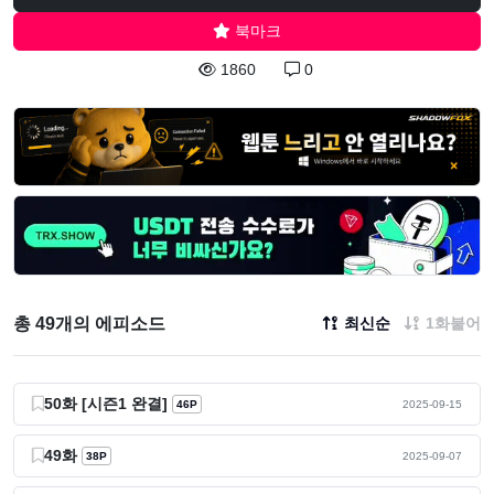
북마크
1860
0
총 49개의 에피소드
최신순
1화붙어
50화 [시즌1 완결]
46P
2025-09-15
49화
38P
2025-09-07