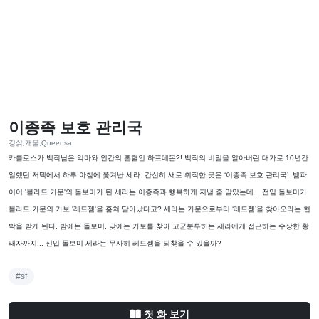
이종족 보호 관리국
깅삵,개물,Queensa
카를로스가 백작님은 악마와 인간의 혼혈인 하프데몬?! 백작의 비밀을 알아버린 대가로 10년간
일했던 저택에서 하루 아침에 쫓겨난 세라. 간신히 새로 취직한 곳은 ‘이종족 보호 관리국’. 뱀파
이어 '블라드 가문'의 돌보미가 된 세라는 이종족과 행복하게 지낼 줄 알았는데... 전임 돌보미가
블라드 가문의 가보 '레드젬'을 훔쳐 달아났다고? 세라는 가문으로부터 ‘레드젬’을 찾아오라는 협
박을 받게 된다. 밤에는 돌보미, 낮에는 가보를 찾아 고군분투하는 세라에게 접근하는 수상한 황
태자까지... 신입 돌보미 세라는 무사히 레드젬을 되찾을 수 있을까?
#sf
첫 화 보기