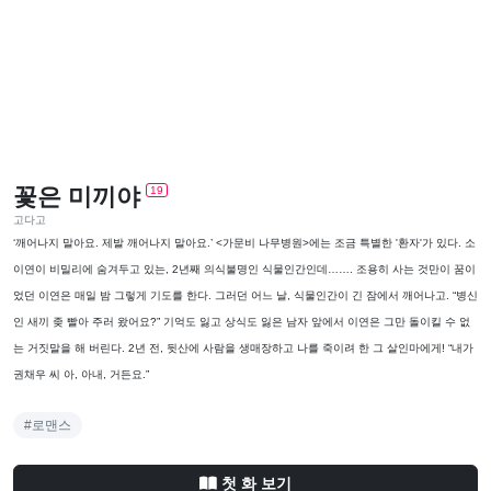
꽃은 미끼야
19
고다고
‘깨어나지 말아요. 제발 깨어나지 말아요.’ <가문비 나무병원>에는 조금 특별한 '환자'가 있다. 소
이연이 비밀리에 숨겨두고 있는, 2년째 의식불명인 식물인간인데……. 조용히 사는 것만이 꿈이
었던 이연은 매일 밤 그렇게 기도를 한다. 그러던 어느 날, 식물인간이 긴 잠에서 깨어나고. “병신
인 새끼 좆 빨아 주러 왔어요?” 기억도 잃고 상식도 잃은 남자 앞에서 이연은 그만 돌이킬 수 없
는 거짓말을 해 버린다. 2년 전, 뒷산에 사람을 생매장하고 나를 죽이려 한 그 살인마에게! “내가
권채우 씨 아, 아내, 거든요.”
#로맨스
첫 화 보기