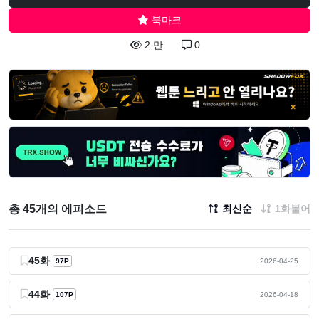
북마크
2 만
0
총 45개의 에피소드
최신순
1화붙어
45화
97P
2026-04-25
44화
107P
2026-04-18