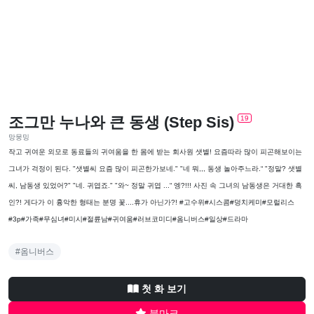
조그만 누나와 큰 동생 (Step Sis)
19
망뭉밍
작고 귀여운 외모로 동료들의 귀여움을 한 몸에 받는 회사원 샛별! 요즘따라 많이 피곤해보이는
그녀가 걱정이 된다. "샛별씨 요즘 많이 피곤한가보네." "네 뭐,,, 동생 놀아주느라.“ "정말? 샛별
씨, 남동생 있었어?" "네. 귀엽죠." "와~ 정말 귀엽 ...“ 엥?!!! 사진 속 그녀의 남동생은 거대한 흑
인?! 게다가 이 흉악한 형태는 분명 꽃....휴가 아닌가?! #고수위#시스콤#덩치케미#모럴리스
#3p#가족#무심녀#미시#절륜남#귀여움#러브코미디#옴니버스#일상#드라마
#옴니버스
첫 화 보기
북마크