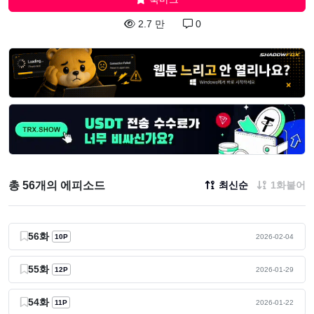
2.7 만
0
총 56개의 에피소드
최신순
1화붙어
56화
10P
2026-02-04
55화
12P
2026-01-29
54화
11P
2026-01-22