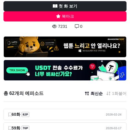
첫 화 보기
북마크
7231
0
총 62개의 에피소드
최신순
1화붙어
60화
82P
2026-02-24
59화
76P
2026-02-17