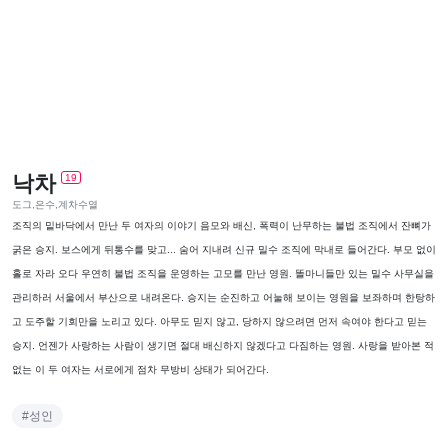
낙차
19
도그,은수,계차수열
조직의 밑바닥에서 만난 두 여자의 이야기 음모와 배신, 폭력이 난무하는 불법 조직에서 잔뼈가
굵은 승지. 보스에게 뒤통수를 맞고... 숨어 지내려 신규 밀수 조직에 막내로 들어간다. 부모 없이
홀로 자라 오다 우연히 불법 조직을 운영하는 고모를 만난 영원. 똘마니들만 있는 밀수 사무실을
관리하러 서울에서 부산으로 내려온다. 승지는 순진하고 어눌해 보이는 영원을 보좌하며 한탕하
고 도주할 기회만을 노리고 있다. 아무도 믿지 않고, 당하지 않으려면 먼저 속여야 한다고 믿는
승지. 언젠가 사랑하는 사람이 생기면 절대 배신하지 않겠다고 다짐하는 영원. 사랑을 받아본 적
없는 이 두 여자는 서로에게 점차 무방비 상태가 되어간다.
#성인