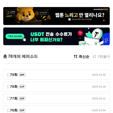
총 78개의 에피소드
최신순
1화붙어
79화
20P
2025-10-25
78화
21P
2025-10-18
77화
22P
2025-10-12
76화
22P
2025-10-04