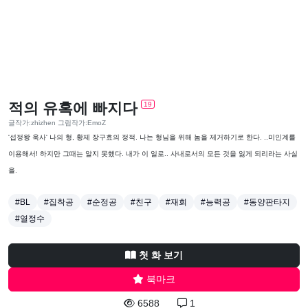
적의 유혹에 빠지다
19
글작가:zhizhen 그림작가:EmoZ
'섭정왕 욱사' 나의 형, 황제 장구효의 정적. 나는 형님을 위해 놈을 제거하기로 한다. ..미인계를
이용해서! 하지만 그때는 알지 못했다. 내가 이 일로.. 사내로서의 모든 것을 잃게 되리라는 사실
을.
#BL
#집착공
#순정공
#친구
#재회
#능력공
#동양판타지
#열정수
첫 화 보기
북마크
6588
1